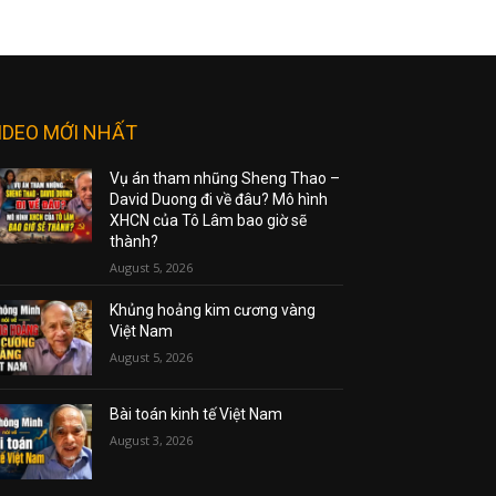
IDEO MỚI NHẤT
Vụ án tham nhũng Sheng Thao –
David Duong đi về đâu? Mô hình
XHCN của Tô Lâm bao giờ sẽ
thành?
August 5, 2026
Khủng hoảng kim cương vàng
Việt Nam
August 5, 2026
Bài toán kinh tế Việt Nam
August 3, 2026