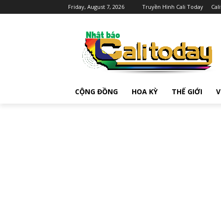
Friday, August 7, 2026
Truyền Hình Cali Today
Cal
CỘNG ĐỒNG
HOA KỲ
THẾ GIỚI
V