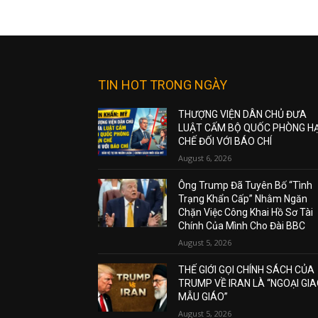
TIN HOT TRONG NGÀY
THƯỢNG VIỆN DÂN CHỦ ĐƯA
LUẬT CẤM BỘ QUỐC PHÒNG H
CHẾ ĐỐI VỚI BÁO CHÍ
August 6, 2026
Ông Trump Đã Tuyên Bố “Tình
Trạng Khẩn Cấp” Nhằm Ngăn
Chặn Việc Công Khai Hồ Sơ Tài
Chính Của Mình Cho Đài BBC
August 5, 2026
THẾ GIỚI GỌI CHÍNH SÁCH CỦA
TRUMP VỀ IRAN LÀ “NGOẠI GI
MẪU GIÁO”
August 5, 2026