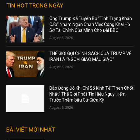
TIN HOT TRONG NGÀY
Ông Trump Đã Tuyên Bố “Tình Trạng Khẩn
Cấp” Nhằm Ngăn Chặn Việc Công Khai Hồ
Sơ Tài Chính Của Mình Cho Đài BBC
August 5, 2026
THẾ GIỚI GỌI CHÍNH SÁCH CỦA TRUMP VỀ
IRAN LÀ “NGOẠI GIAO MẪU GIÁO”
August 5, 2026
Báo Động Đỏ Khi Chỉ Số Kinh Tế “Then Chốt
Nhất” Thế Giới Phát Tín Hiệu Nguy Hiểm
Trước Thềm bầu Cử Giữa Kỳ
August 5, 2026
BÀI VIẾT MỚI NHẤT