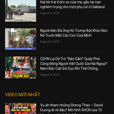
Hai bé trai trộm xe của mẹ, gây tai nạn
nghiêm trọng cho một phụ nữ ở Oakland.
August 6, 2026
Người Đàn Bà Ủng Hộ Trump Bật Khóc Nức
Nở Trước Mặt Các Con Của Mình
August 6, 2026
CSVN Lại Dở Trò “Nắn Gân!” Quấy Phá
Cộng Đồng Người Việt Quốc Gia Hải Ngoại?
Nam Bắc Cali Sôi Sục Khí Thế Chống...
August 6, 2026
VIDEO MỚI NHẤT
Vụ án tham nhũng Sheng Thao – David
Duong đi về đâu? Mô hình XHCN của Tô