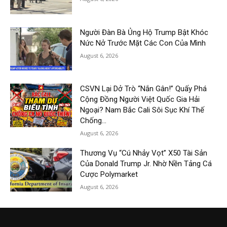
Người Đàn Bà Ủng Hộ Trump Bật Khóc
Nức Nở Trước Mặt Các Con Của Mình
August 6, 2026
CSVN Lại Dở Trò “Nắn Gân!” Quấy Phá
Cộng Đồng Người Việt Quốc Gia Hải
Ngoại? Nam Bắc Cali Sôi Sục Khí Thế
Chống...
August 6, 2026
Thương Vụ “Cú Nhảy Vọt” X50 Tài Sản
Của Donald Trump Jr. Nhờ Nền Tảng Cá
Cược Polymarket
August 6, 2026