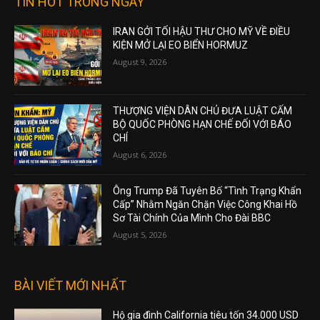
TIN HOT TRONG NGÀY
IRAN GỞI TỐI HẬU THƯ CHO MỸ VỀ ĐIỀU
KIỆN MỞ LẠI EO BIỂN HORMUZ
August 9, 2026
THƯỢNG VIỆN DÂN CHỦ ĐƯA LUẬT CẤM
BỘ QUỐC PHÒNG HẠN CHẾ ĐỐI VỚI BÁO
CHÍ
August 6, 2026
Ông Trump Đã Tuyên Bố “Tình Trạng Khẩn
Cấp” Nhằm Ngăn Chặn Việc Công Khai Hồ
Sơ Tài Chính Của Mình Cho Đài BBC
August 5, 2026
BÀI VIẾT MỚI NHẤT
Hộ gia đình California tiêu tốn 34.000 USD