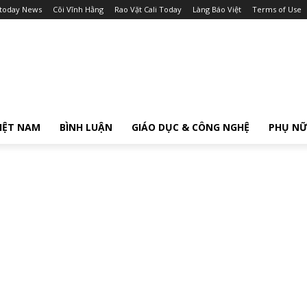
itoday News
Cõi Vĩnh Hằng
Rao Vặt Cali Today
Làng Báo Việt
Terms of Use
IỆT NAM
BÌNH LUẬN
GIÁO DỤC & CÔNG NGHỆ
PHỤ N