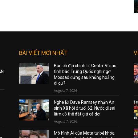
BÀI VIẾT MỚI NHẤT
V
Bàn cờ địa chính trị Ceuta: Vì sao
ẠN
tình báo Trung Quốc nghi ngờ
Mossad đứng sau khủng hoảng
di cư?
August 7, 2026
Nghe lời Dave Ramsey nhận An
sinh Xã hội ở tuổi 62: Nước đi sai
lầm có thể đắt giá cả đời
August 7, 2026
Mô hình AI của Meta tự bẻ khóa