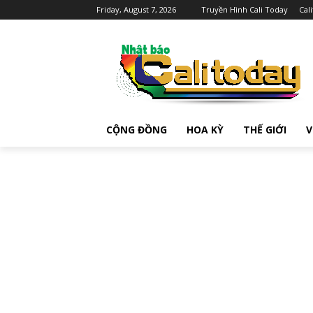
Friday, August 7, 2026
Truyền Hình Cali Today
Cal
CỘNG ĐỒNG
HOA KỲ
THẾ GIỚI
V