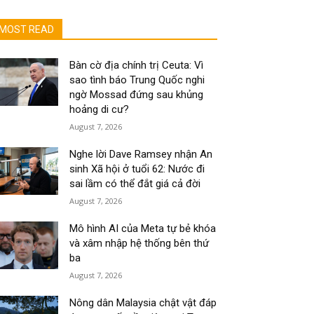
MOST READ
Bàn cờ địa chính trị Ceuta: Vì
sao tình báo Trung Quốc nghi
ngờ Mossad đứng sau khủng
hoảng di cư?
August 7, 2026
Nghe lời Dave Ramsey nhận An
sinh Xã hội ở tuổi 62: Nước đi
sai lầm có thể đắt giá cả đời
August 7, 2026
Mô hình AI của Meta tự bẻ khóa
và xâm nhập hệ thống bên thứ
ba
August 7, 2026
Nông dân Malaysia chật vật đáp