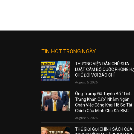
TIN HOT TRONG NGÀY
THƯỢNG VIỆN DÂN CHỦ ĐƯA
LUẬT CẤM BỘ QUỐC PHÒNG H
CHẾ ĐỐI VỚI BÁO CHÍ
August 6, 2026
Ông Trump Đã Tuyên Bố “Tình
Trạng Khẩn Cấp” Nhằm Ngăn
Chặn Việc Công Khai Hồ Sơ Tài
Chính Của Mình Cho Đài BBC
August 5, 2026
THẾ GIỚI GỌI CHÍNH SÁCH CỦA