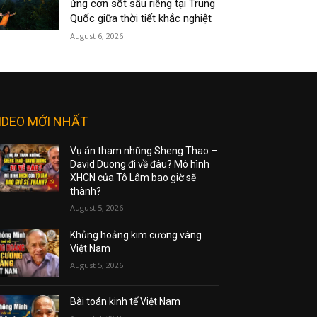
ứng cơn sốt sầu riêng tại Trung
Quốc giữa thời tiết khắc nghiệt
August 6, 2026
IDEO MỚI NHẤT
Vụ án tham nhũng Sheng Thao –
David Duong đi về đâu? Mô hình
XHCN của Tô Lâm bao giờ sẽ
thành?
August 5, 2026
Khủng hoảng kim cương vàng
Việt Nam
August 5, 2026
Bài toán kinh tế Việt Nam