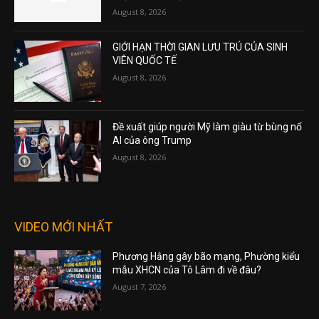
August 8, 2026
GIỚI HẠN THỜI GIAN LƯU TRÚ CỦA SINH
VIÊN QUỐC TẾ
August 8, 2026
Đề xuất giúp người Mỹ làm giàu từ bùng nổ
AI của ông Trump
August 8, 2026
VIDEO MỚI NHẤT
Phương Hằng gây bão mạng, Phường kiểu
mẫu XHCN của Tô Lâm đi về đâu?
August 7, 2026