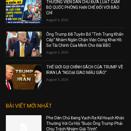
THƯỢNG VIỆN DÂN CHỦ ĐƯA LUẬT CẤM
BỘ QUỐC PHÒNG HẠN CHẾ ĐỐI VỚI BÁO
CHÍ
August 6, 2026
Ông Trump Đã Tuyên Bố “Tình Trạng Khẩn
Cấp” Nhằm Ngăn Chặn Việc Công Khai Hồ
Sơ Tài Chính Của Mình Cho Đài BBC
August 5, 2026
THẾ GIỚI GỌI CHÍNH SÁCH CỦA TRUMP VỀ
IRAN LÀ “NGOẠI GIAO MẪU GIÁO”
August 5, 2026
BÀI VIẾT MỚI NHẤT
Phe Dân Chủ Đang Vạch Ra Kế Hoạch Khác
Thường Với Cơ Hội “Buộc Ông Trump Phải
Chịu Trách Nhiệm Giải Trình”.