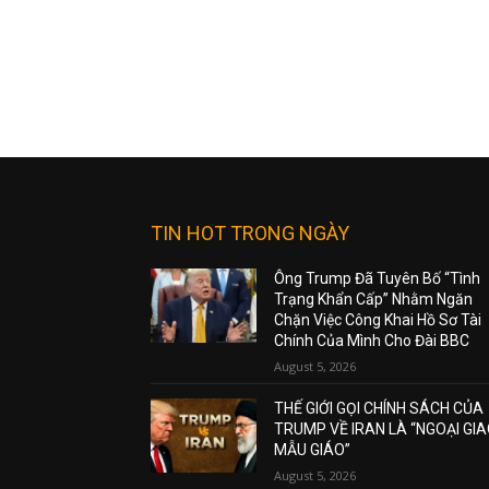
TIN HOT TRONG NGÀY
Ông Trump Đã Tuyên Bố “Tình
Trạng Khẩn Cấp” Nhằm Ngăn
Chặn Việc Công Khai Hồ Sơ Tài
Chính Của Mình Cho Đài BBC
August 5, 2026
THẾ GIỚI GỌI CHÍNH SÁCH CỦA
TRUMP VỀ IRAN LÀ “NGOẠI GI
MẪU GIÁO”
August 5, 2026