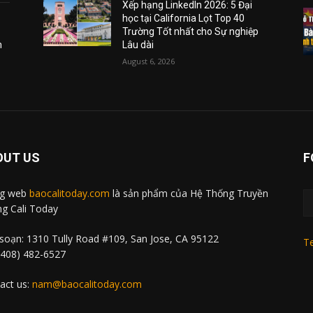
Xếp hạng LinkedIn 2026: 5 Đại
học tại California Lọt Top 40
Trường Tốt nhất cho Sự nghiệp
m
Lâu dài
August 6, 2026
OUT US
F
ng web
baocalitoday.com
là sản phẩm của Hệ Thống Truyền
g Cali Today
soạn: 1310 Tully Road #109, San Jose, CA 95122
Te
 (408) 482-6527
act us:
nam@baocalitoday.com