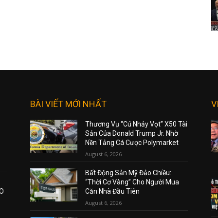
BÀI VIẾT MỚI NHẤT
V
Thương Vụ “Cú Nhảy Vọt” X50 Tài
Sản Của Donald Trump Jr. Nhờ
Nền Tảng Cá Cược Polymarket
August 6, 2026
Bất Động Sản Mỹ Đảo Chiều:
“Thời Cơ Vàng” Cho Người Mua
AO
Căn Nhà Đầu Tiên
August 6, 2026