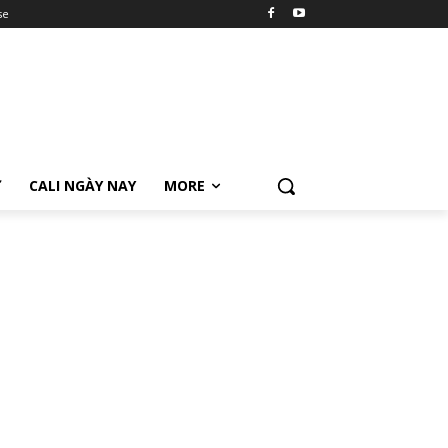
se
Ữ
CALI NGÀY NAY
MORE