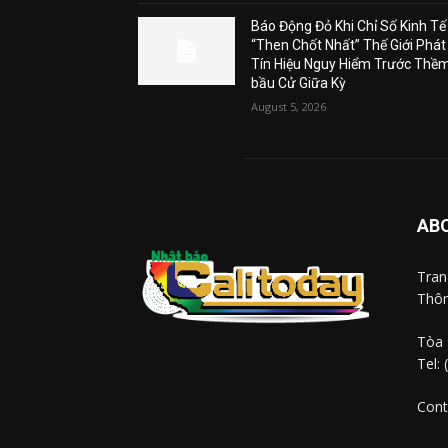
Báo Động Đỏ Khi Chỉ Số Kinh Tế
“Then Chốt Nhất” Thế Giới Phát
Tín Hiệu Nguy Hiểm Trước Thề
bầu Cử Giữa Kỳ
August 5, 2026
AB
Tra
Thôn
Tòa 
Tel:
Cont