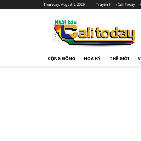
Thursday, August 6, 2026
Truyền Hình Cali Today
CỘNG ĐỒNG
HOA KỲ
THẾ GIỚI
V