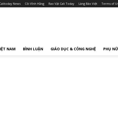
Calitoday News
Cõi Vĩnh Hằng
Rao Vặt Cali Today
Làng Báo Việt
Terms of U
IỆT NAM
BÌNH LUẬN
GIÁO DỤC & CÔNG NGHỆ
PHỤ N