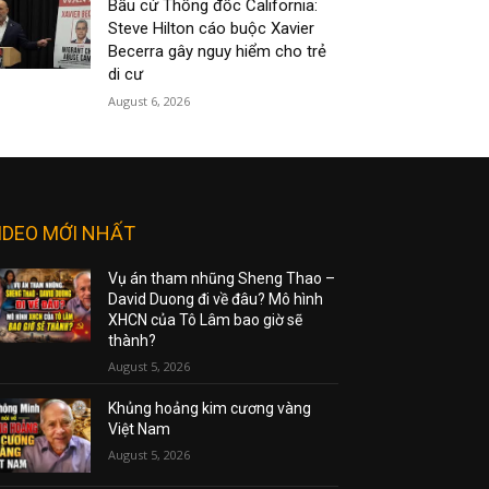
Bầu cử Thống đốc California:
Steve Hilton cáo buộc Xavier
Becerra gây nguy hiểm cho trẻ
di cư
August 6, 2026
IDEO MỚI NHẤT
Vụ án tham nhũng Sheng Thao –
David Duong đi về đâu? Mô hình
XHCN của Tô Lâm bao giờ sẽ
thành?
August 5, 2026
Khủng hoảng kim cương vàng
Việt Nam
August 5, 2026