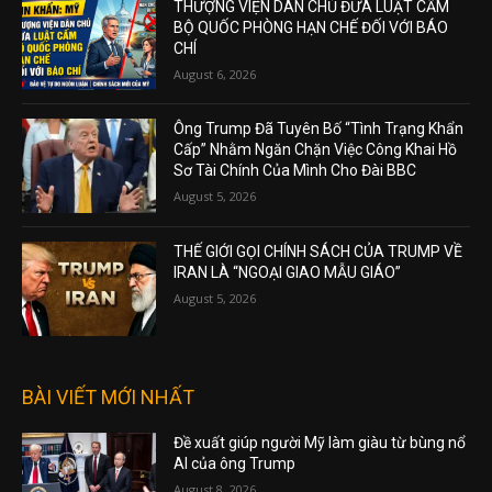
THƯỢNG VIỆN DÂN CHỦ ĐƯA LUẬT CẤM
BỘ QUỐC PHÒNG HẠN CHẾ ĐỐI VỚI BÁO
CHÍ
August 6, 2026
Ông Trump Đã Tuyên Bố “Tình Trạng Khẩn
Cấp” Nhằm Ngăn Chặn Việc Công Khai Hồ
Sơ Tài Chính Của Mình Cho Đài BBC
August 5, 2026
THẾ GIỚI GỌI CHÍNH SÁCH CỦA TRUMP VỀ
IRAN LÀ “NGOẠI GIAO MẪU GIÁO”
August 5, 2026
BÀI VIẾT MỚI NHẤT
Đề xuất giúp người Mỹ làm giàu từ bùng nổ
AI của ông Trump
August 8, 2026