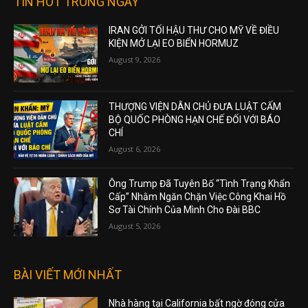
TIN HOT TRONG NGÀY
IRAN GỞI TỐI HẬU THƯ CHO MỸ VỀ ĐIỀU
KIỆN MỞ LẠI EO BIỂN HORMUZ
August 9, 2026
THƯỢNG VIỆN DÂN CHỦ ĐƯA LUẬT CẤM
BỘ QUỐC PHÒNG HẠN CHẾ ĐỐI VỚI BÁO
CHÍ
August 6, 2026
Ông Trump Đã Tuyên Bố “Tình Trạng Khẩn
Cấp” Nhằm Ngăn Chặn Việc Công Khai Hồ
Sơ Tài Chính Của Mình Cho Đài BBC
August 5, 2026
BÀI VIẾT MỚI NHẤT
Nhà hàng tại California bất ngờ đóng cửa