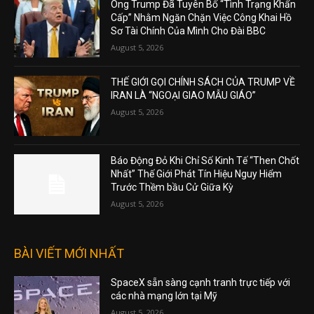
Ông Trump Đã Tuyên Bố “Tình Trạng Khẩn
Cấp” Nhằm Ngăn Chặn Việc Công Khai Hồ
Sơ Tài Chính Của Mình Cho Đài BBC
August 5, 2026
THẾ GIỚI GỌI CHÍNH SÁCH CỦA TRUMP VỀ
IRAN LÀ “NGOẠI GIAO MẪU GIÁO”
August 5, 2026
Báo Động Đỏ Khi Chỉ Số Kinh Tế “Then Chốt
Nhất” Thế Giới Phát Tín Hiệu Nguy Hiểm
Trước Thềm bầu Cử Giữa Kỳ
August 5, 2026
BÀI VIẾT MỚI NHẤT
SpaceX sẵn sàng cạnh tranh trực tiếp với
các nhà mạng lớn tại Mỹ
August 5, 2026