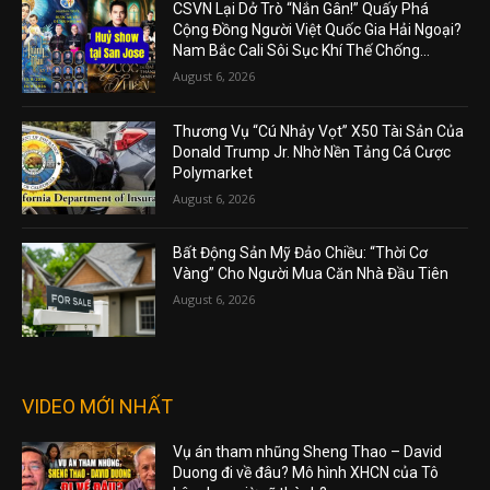
CSVN Lại Dở Trò “Nắn Gân!” Quấy Phá
Cộng Đồng Người Việt Quốc Gia Hải Ngoại?
Nam Bắc Cali Sôi Sục Khí Thế Chống...
August 6, 2026
Thương Vụ “Cú Nhảy Vọt” X50 Tài Sản Của
Donald Trump Jr. Nhờ Nền Tảng Cá Cược
Polymarket
August 6, 2026
Bất Động Sản Mỹ Đảo Chiều: “Thời Cơ
Vàng” Cho Người Mua Căn Nhà Đầu Tiên
August 6, 2026
VIDEO MỚI NHẤT
Vụ án tham nhũng Sheng Thao – David
Duong đi về đâu? Mô hình XHCN của Tô