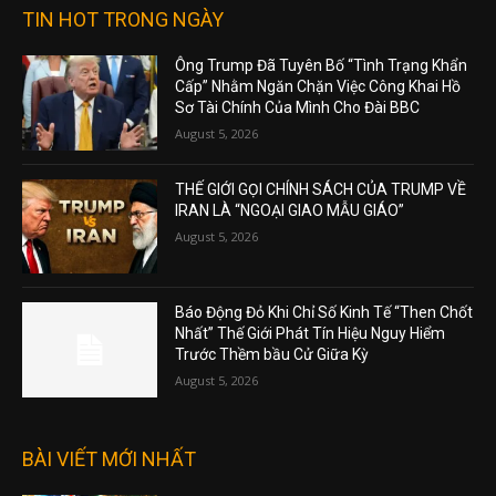
TIN HOT TRONG NGÀY
Ông Trump Đã Tuyên Bố “Tình Trạng Khẩn
Cấp” Nhằm Ngăn Chặn Việc Công Khai Hồ
Sơ Tài Chính Của Mình Cho Đài BBC
August 5, 2026
THẾ GIỚI GỌI CHÍNH SÁCH CỦA TRUMP VỀ
IRAN LÀ “NGOẠI GIAO MẪU GIÁO”
August 5, 2026
Báo Động Đỏ Khi Chỉ Số Kinh Tế “Then Chốt
Nhất” Thế Giới Phát Tín Hiệu Nguy Hiểm
Trước Thềm bầu Cử Giữa Kỳ
August 5, 2026
BÀI VIẾT MỚI NHẤT