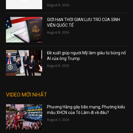
August 8, 2026
GIỚI HẠN THỜI GIAN LƯU TRÚ CỦA SINH
VIÊN QUỐC TẾ
August 8, 2026
Đề xuất giúp người Mỹ làm giàu từ bùng nổ
AI của ông Trump
August 8, 2026
VIDEO MỚI NHẤT
Phương Hằng gây bão mạng, Phường kiểu
mẫu XHCN của Tô Lâm đi về đâu?
August 7, 2026