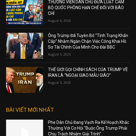
THƯỢNG VIỆN DÂN CHỦ ĐƯA LUẬT CẤM
BỘ QUỐC PHÒNG HẠN CHẾ ĐỐI VỚI BÁO
CHÍ
August 6, 2026
Ông Trump Đã Tuyên Bố “Tình Trạng Khẩn
Cấp” Nhằm Ngăn Chặn Việc Công Khai Hồ
Sơ Tài Chính Của Mình Cho Đài BBC
August 5, 2026
THẾ GIỚI GỌI CHÍNH SÁCH CỦA TRUMP VỀ
IRAN LÀ “NGOẠI GIAO MẪU GIÁO”
August 5, 2026
BÀI VIẾT MỚI NHẤT
Phe Dân Chủ Đang Vạch Ra Kế Hoạch Khác
Thường Với Cơ Hội “Buộc Ông Trump Phải
Chịu Trách Nhiệm Giải Trình”.