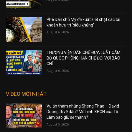
Phe Dân chủ Mỹ đề xuất siết chặt các tài
khoản hưu trí “siêu khủng”
August 6, 2026
THƯỢNG VIỆN DÂN CHỦ ĐƯA LUẬT CẤM
BỘ QUỐC PHÒNG HẠN CHẾ ĐỐI VỚI BÁO
CHÍ
August 6, 2026
VIDEO MỚI NHẤT
Vụ án tham nhũng Sheng Thao – David
Duong đi về đâu? Mô hình XHCN của Tô
Lâm bao giờ sẽ thành?
August 5, 2026