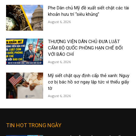
Phe Dân chủ Mỹ đề xuất siết chặt các tài
khoản hưu trí “siêu khủng”
August 6, 2026
THƯỢNG VIỆN DÂN CHỦ ĐƯA LUẬT
CẤM BỘ QUỐC PHÒNG HẠN CHẾ ĐỐI
VỚI BÁO CHÍ
August 6, 2026
Mỹ siết chặt quy định cấp thẻ xanh: Nguy
cơ bị bác hồ sơ ngay lập tức vì thiếu giấy
tờ
August 6, 2026
TIN HOT TRONG NGÀY