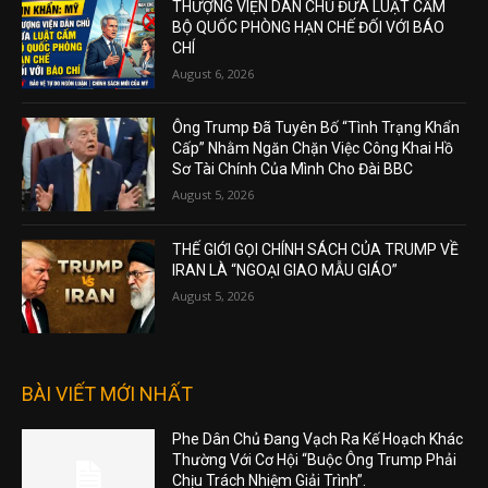
THƯỢNG VIỆN DÂN CHỦ ĐƯA LUẬT CẤM
BỘ QUỐC PHÒNG HẠN CHẾ ĐỐI VỚI BÁO
CHÍ
August 6, 2026
Ông Trump Đã Tuyên Bố “Tình Trạng Khẩn
Cấp” Nhằm Ngăn Chặn Việc Công Khai Hồ
Sơ Tài Chính Của Mình Cho Đài BBC
August 5, 2026
THẾ GIỚI GỌI CHÍNH SÁCH CỦA TRUMP VỀ
IRAN LÀ “NGOẠI GIAO MẪU GIÁO”
August 5, 2026
BÀI VIẾT MỚI NHẤT
Phe Dân Chủ Đang Vạch Ra Kế Hoạch Khác
Thường Với Cơ Hội “Buộc Ông Trump Phải
Chịu Trách Nhiệm Giải Trình”.