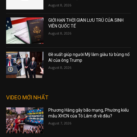
August 8, 2026
GIỚI HẠN THỜI GIAN LƯU TRÚ CỦA SINH
VIÊN QUỐC TẾ
August 8, 2026
Đề xuất giúp người Mỹ làm giàu từ bùng nổ
AI của ông Trump
August 8, 2026
VIDEO MỚI NHẤT
Phương Hằng gây bão mạng, Phường kiểu
mẫu XHCN của Tô Lâm đi về đâu?
August 7, 2026