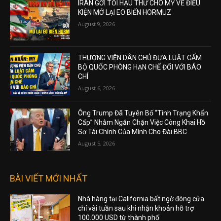
IRAN GỞI TỐI HẬU THƯ CHO MỸ VỀ ĐIỀU
KIỆN MỞ LẠI EO BIỂN HORMUZ
August 9, 2026
THƯỢNG VIỆN DÂN CHỦ ĐƯA LUẬT CẤM
BỘ QUỐC PHÒNG HẠN CHẾ ĐỐI VỚI BÁO
CHÍ
August 6, 2026
Ông Trump Đã Tuyên Bố “Tình Trạng Khẩn
Cấp” Nhằm Ngăn Chặn Việc Công Khai Hồ
Sơ Tài Chính Của Mình Cho Đài BBC
August 5, 2026
BÀI VIẾT MỚI NHẤT
Nhà hàng tại California bất ngờ đóng cửa
chỉ vài tuần sau khi nhận khoản hỗ trợ
100.000 USD từ thành phố