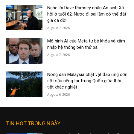
Nghe lời Dave Ramsey nhận An sinh Xã
hội ở tuổi 62: Nước đi sai lầm có thể đắt
giá cả đời
August 7, 2026
Mô hình AI của Meta tự bẻ khóa và xâm
nhập hệ thống bên thứ ba
August 7, 2026
Nông dân Malaysia chật vật đáp ứng cơn
sốt sầu riêng tại Trung Quốc giữa thời
tiết khắc nghiệt
August 6, 2026
TIN HOT TRONG NGÀY