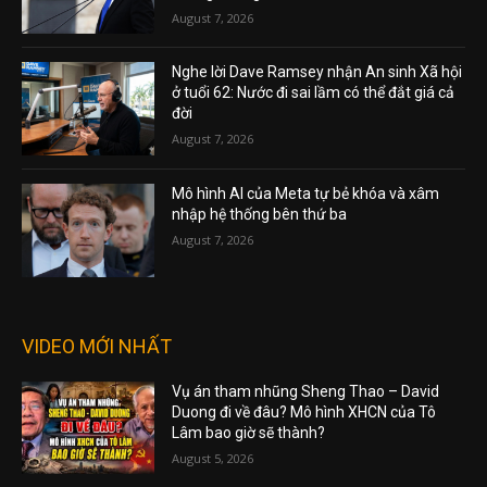
August 7, 2026
Nghe lời Dave Ramsey nhận An sinh Xã hội
ở tuổi 62: Nước đi sai lầm có thể đắt giá cả
đời
August 7, 2026
Mô hình AI của Meta tự bẻ khóa và xâm
nhập hệ thống bên thứ ba
August 7, 2026
VIDEO MỚI NHẤT
Vụ án tham nhũng Sheng Thao – David
Duong đi về đâu? Mô hình XHCN của Tô
Lâm bao giờ sẽ thành?
August 5, 2026