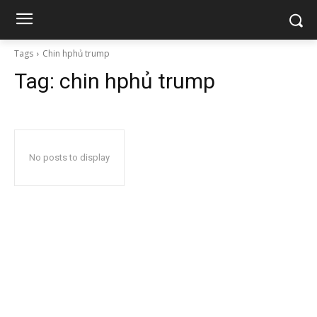
Tags
Chin hphủ trump
Tag:
chin hphủ trump
No posts to display