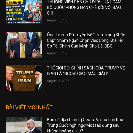
THƯỢNG VIỆN DÂN CHỦ ĐƯA LUẬT CẤM
BỘ QUỐC PHÒNG HẠN CHẾ ĐỐI VỚI BÁO
CHÍ
August 6, 2026
Ông Trump Đã Tuyên Bố “Tình Trạng Khẩn
Cấp” Nhằm Ngăn Chặn Việc Công Khai Hồ
Sơ Tài Chính Của Mình Cho Đài BBC
August 5, 2026
THẾ GIỚI GỌI CHÍNH SÁCH CỦA TRUMP VỀ
IRAN LÀ “NGOẠI GIAO MẪU GIÁO”
August 5, 2026
BÀI VIẾT MỚI NHẤT
Bàn cờ địa chính trị Ceuta: Vì sao tình báo
Trung Quốc nghi ngờ Mossad đứng sau
khủng hoảng di cư?