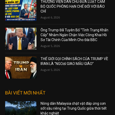
THƯỢNG VIỆN DÂN CHỦ ĐƯA LUẬT CẤM
BỘ QUỐC PHÒNG HẠN CHẾ ĐỐI VỚI BÁO
CHÍ
August 6, 2026
Ông Trump Đã Tuyên Bố “Tình Trạng Khẩn
Cấp” Nhằm Ngăn Chặn Việc Công Khai Hồ
Sơ Tài Chính Của Mình Cho Đài BBC
August 5, 2026
THẾ GIỚI GỌI CHÍNH SÁCH CỦA TRUMP VỀ
IRAN LÀ “NGOẠI GIAO MẪU GIÁO”
August 5, 2026
BÀI VIẾT MỚI NHẤT
Nông dân Malaysia chật vật đáp ứng cơn
sốt sầu riêng tại Trung Quốc giữa thời tiết
khắc nghiệt