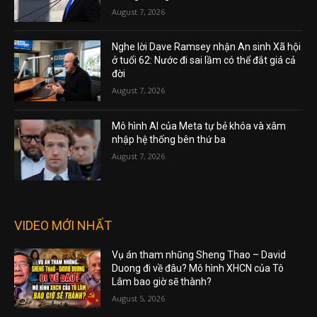
August 7, 2026
Nghe lời Dave Ramsey nhận An sinh Xã hội
ở tuổi 62: Nước đi sai lầm có thể đắt giá cả
đời
August 7, 2026
Mô hình AI của Meta tự bẻ khóa và xâm
nhập hệ thống bên thứ ba
August 7, 2026
VIDEO MỚI NHẤT
Vụ án tham nhũng Sheng Thao – David
Duong đi về đâu? Mô hình XHCN của Tô
Lâm bao giờ sẽ thành?
August 5, 2026