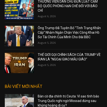
THƯỢNG VIỆN DÂN CHỦ ĐƯA LUẬT CẤM
BỘ QUỐC PHÒNG HẠN CHẾ ĐỐI VỚI BÁO
CHÍ
August 6, 2026
Ông Trump Đã Tuyên Bố “Tình Trạng Khẩn
Cấp” Nhằm Ngăn Chặn Việc Công Khai Hồ
Sơ Tài Chính Của Mình Cho Đài BBC
August 5, 2026
THẾ GIỚI GỌI CHÍNH SÁCH CỦA TRUMP VỀ
IRAN LÀ “NGOẠI GIAO MẪU GIÁO”
August 5, 2026
BÀI VIẾT MỚI NHẤT
Bàn cờ địa chính trị Ceuta: Vì sao tình báo
Trung Quốc nghi ngờ Mossad đứng sau
khủng hoảng di cư?