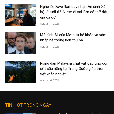
Nghe lời Dave Ramsey nhận An sinh Xã
hội ở tuổi 62: Nước đi sai lầm có thể đắt
giá cả đời
August 7, 2026
Mô hình AI của Meta tự bẻ khóa và xâm
nhập hệ thống bên thứ ba
August 7, 2026
Nông dân Malaysia chật vật đáp ứng cơn
sốt sầu riêng tại Trung Quốc giữa thời
tiết khắc nghiệt
August 6, 2026
TIN HOT TRONG NGÀY