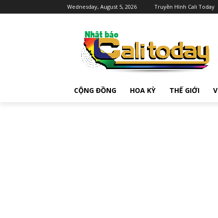
Wednesday, August 5, 2026
Truyền Hình Cali Today
CỘNG ĐỒNG
HOA KỲ
THẾ GIỚI
V