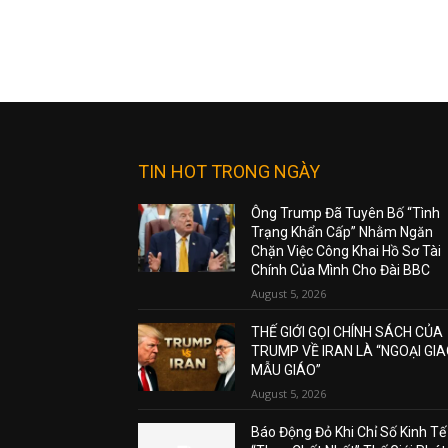
TIN HOT TRONG NGÀY
Ông Trump Đã Tuyên Bố “Tình
Trạng Khẩn Cấp” Nhằm Ngăn
Chặn Việc Công Khai Hồ Sơ Tài
Chính Của Mình Cho Đài BBC
August 5, 2026
THẾ GIỚI GỌI CHÍNH SÁCH CỦA
TRUMP VỀ IRAN LÀ “NGOẠI GI
MẪU GIÁO”
August 5, 2026
Báo Động Đỏ Khi Chỉ Số Kinh Tế