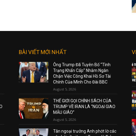
BÀI VIẾT MỚI NHẤT
V
Ông Trump Đã Tuyên Bố “Tình
Trạng Khẩn Cấp” Nhằm Ngăn
Chặn Việc Công Khai Hồ Sơ Tài
Chính Của Mình Cho Đài BBC
August 5, 2026
THẾ GIỚI GỌI CHÍNH SÁCH CỦA
AO
TRUMP VỀ IRAN LÀ “NGOẠI GIAO
MẪU GIÁO”
August 5, 2026
Tân ngoại trưởng Anh phớt lờ các