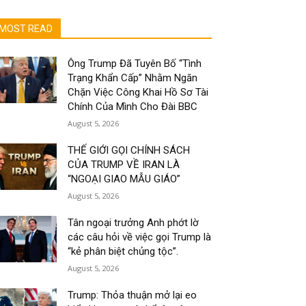
MOST READ
Ông Trump Đã Tuyên Bố “Tình
Trạng Khẩn Cấp” Nhằm Ngăn
Chặn Việc Công Khai Hồ Sơ Tài
Chính Của Mình Cho Đài BBC
August 5, 2026
THẾ GIỚI GỌI CHÍNH SÁCH
CỦA TRUMP VỀ IRAN LÀ
“NGOẠI GIAO MẪU GIÁO”
August 5, 2026
Tân ngoại trưởng Anh phớt lờ
các câu hỏi về việc gọi Trump là
“kẻ phân biệt chủng tộc”.
August 5, 2026
Trump: Thỏa thuận mở lại eo