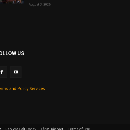
August 3, 2026
OLLOW US
rms and Policy Services
g
Rao Vặt Cali Today
Làng Báo Việt
Terms of Use