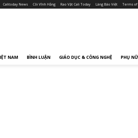
Calitoday News
Cõi Vĩnh Hằng
Rao Vặt Cali Today
Làng Báo Việt
Terms of
IỆT NAM
BÌNH LUẬN
GIÁO DỤC & CÔNG NGHỆ
PHỤ N