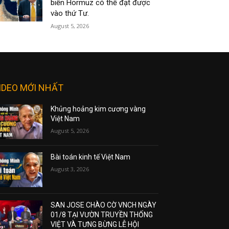
biển Hormuz có thể đạt được
vào thứ Tư.
August 5, 2026
IDEO MỚI NHẤT
Khủng hoảng kim cương vàng
Việt Nam
August 5, 2026
Bài toán kinh tế Việt Nam
August 3, 2026
SAN JOSE CHÀO CỜ VNCH NGÀY
01/8 TẠI VƯỜN TRUYỀN THỐNG
VIỆT VÀ TƯNG BỪNG LỄ HỘI