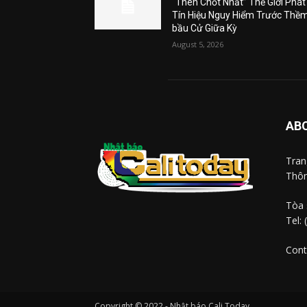
“Then Chốt Nhất” Thế Giới Phát
Tín Hiệu Nguy Hiểm Trước Thề
bầu Cử Giữa Kỳ
August 5, 2026
AB
Tra
Thôn
Tòa 
Tel:
Cont
Copyright © 2022 - Nhật báo Cali Today