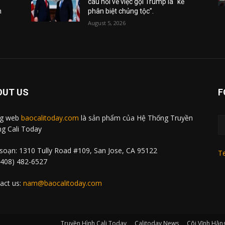
câu hỏi về việc gọi Trump là “kẻ
m
phân biệt chủng tộc”.
August 5, 2026
OUT US
F
ng web
baocalitoday.com
là sản phẩm của Hệ Thống Truyền
g Cali Today
soạn: 1310 Tully Road #109, San Jose, CA 95122
Te
 (408) 482-6527
act us:
nam@baocalitoday.com
Truyền Hình Cali Today
Calitoday News
Cõi Vĩnh Hằn