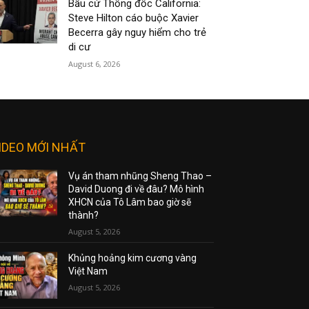
Bầu cử Thống đốc California:
Steve Hilton cáo buộc Xavier
Becerra gây nguy hiểm cho trẻ
di cư
August 6, 2026
IDEO MỚI NHẤT
Vụ án tham nhũng Sheng Thao –
David Duong đi về đâu? Mô hình
XHCN của Tô Lâm bao giờ sẽ
thành?
August 5, 2026
Khủng hoảng kim cương vàng
Việt Nam
August 5, 2026