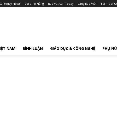
Calitoday News
Cõi Vĩnh Hằng
Rao Vặt Cali Today
Làng Báo Việt
Terms of U
IỆT NAM
BÌNH LUẬN
GIÁO DỤC & CÔNG NGHỆ
PHỤ N