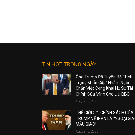
TIN HOT TRONG NGÀY
Ông Trump Đã Tuyên Bố “Tình
Trạng Khẩn Cấp” Nhằm Ngăn
Chặn Việc Công Khai Hồ Sơ Tài
Chính Của Mình Cho Đài BBC
August 5, 2026
THẾ GIỚI GỌI CHÍNH SÁCH CỦA
TRUMP VỀ IRAN LÀ “NGOẠI GI
MẪU GIÁO”
August 5, 2026