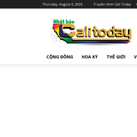
Thursday, August 6, 2026
Truyền Hình Cali Today
CỘNG ĐỒNG
HOA KỲ
THẾ GIỚI
V