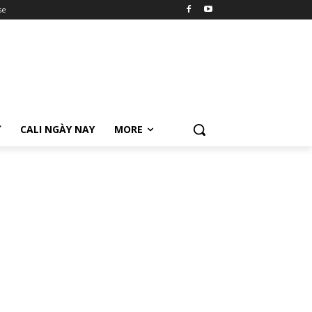
se
Ữ
CALI NGÀY NAY
MORE