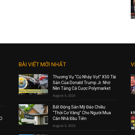
BÀI VIẾT MỚI NHẤT
V
Thương Vụ “Cú Nhảy Vọt” X50 Tài
Sản Của Donald Trump Jr. Nhờ
Nền Tảng Cá Cược Polymarket
August 6, 2026
Bất Động Sản Mỹ Đảo Chiều:
“Thời Cơ Vàng” Cho Người Mua
AO
Căn Nhà Đầu Tiên
August 6, 2026