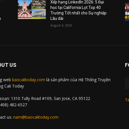
Xếp hạng LinkedIn 2026: 5 Đại
học tại California Lọt Top 40
Trường Tốt nhất cho Sự nghiệp
m
Lâu dài
August 6, 2026
OUT US
F
ng web
baocalitoday.com
là sản phẩm của Hệ Thống Truyền
g Cali Today
soạn: 1310 Tully Road #109, San Jose, CA 95122
Te
 (408) 482-6527
act us:
nam@baocalitoday.com