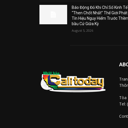
Báo Động Đỏ Khi Chỉ Số Kinh Tế
“Then Chốt Nhất” Thế Giới Phát
Tín Hiệu Nguy Hiểm Trước Thề
bầu Cử Giữa Kỳ
August 5, 2026
AB
Tra
Thôn
Tòa 
Tel:
Cont