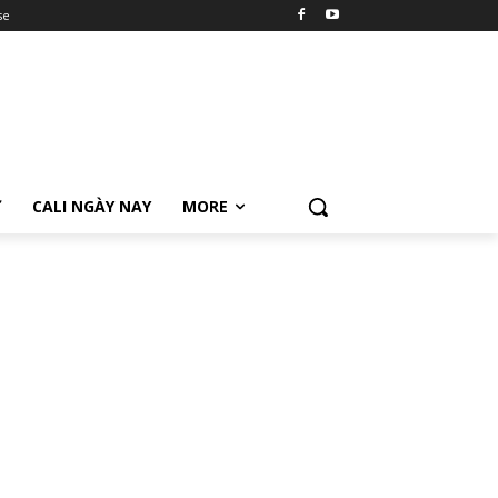
se
Ữ
CALI NGÀY NAY
MORE