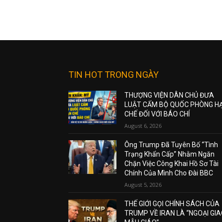
TIN HOT TRONG NGÀY
THƯỢNG VIỆN DÂN CHỦ ĐƯA
LUẬT CẤM BỘ QUỐC PHÒNG H
CHẾ ĐỐI VỚI BÁO CHÍ
August 6, 2026
Ông Trump Đã Tuyên Bố “Tình
Trạng Khẩn Cấp” Nhằm Ngăn
Chặn Việc Công Khai Hồ Sơ Tài
Chính Của Mình Cho Đài BBC
August 5, 2026
THẾ GIỚI GỌI CHÍNH SÁCH CỦA
TRUMP VỀ IRAN LÀ “NGOẠI GI