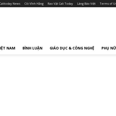
Calitoday News
Cõi Vĩnh Hằng
Rao Vặt Cali Today
Làng Báo Việt
Terms of U
IỆT NAM
BÌNH LUẬN
GIÁO DỤC & CÔNG NGHỆ
PHỤ N