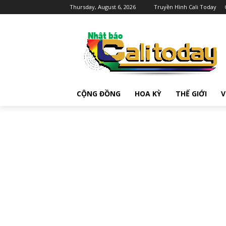
Thursday, August 6, 2026
Truyền Hình Cali Today
CỘNG ĐỒNG
HOA KỲ
THẾ GIỚI
V