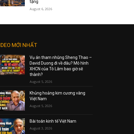
tặng
August 6, 2026
IDEO MỚI NHẤT
Vụ án tham nhũng Sheng Thao –
David Duong đi về đâu? Mô hình
XHCN của Tô Lâm bao giờ sẽ
thành?
August 5, 2026
Khủng hoảng kim cương vàng
Việt Nam
August 5, 2026
Bài toán kinh tế Việt Nam
August 3, 2026