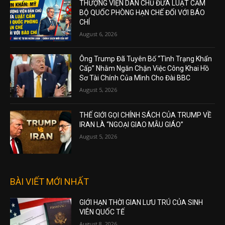
THƯỢNG VIỆN DÂN CHỦ ĐƯA LUẬT CẤM
BỘ QUỐC PHÒNG HẠN CHẾ ĐỐI VỚI BÁO
CHÍ
August 6, 2026
Ông Trump Đã Tuyên Bố “Tình Trạng Khẩn
Cấp” Nhằm Ngăn Chặn Việc Công Khai Hồ
Sơ Tài Chính Của Mình Cho Đài BBC
August 5, 2026
THẾ GIỚI GỌI CHÍNH SÁCH CỦA TRUMP VỀ
IRAN LÀ “NGOẠI GIAO MẪU GIÁO”
August 5, 2026
BÀI VIẾT MỚI NHẤT
GIỚI HẠN THỜI GIAN LƯU TRÚ CỦA SINH
VIÊN QUỐC TẾ
August 8, 2026