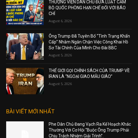
THƯỢNG VIỆN DÂN CHỦ ĐƯA LUẬT CẤM
BỘ QUỐC PHÒNG HẠN CHẾ ĐỐI VỚI BÁO
CHÍ
August 6, 2026
Ông Trump Đã Tuyên Bố “Tình Trạng Khẩn
Cấp” Nhằm Ngăn Chặn Việc Công Khai Hồ
Sơ Tài Chính Của Mình Cho Đài BBC
August 5, 2026
THẾ GIỚI GỌI CHÍNH SÁCH CỦA TRUMP VỀ
IRAN LÀ “NGOẠI GIAO MẪU GIÁO”
August 5, 2026
BÀI VIẾT MỚI NHẤT
Phe Dân Chủ Đang Vạch Ra Kế Hoạch Khác
Thường Với Cơ Hội “Buộc Ông Trump Phải
Chịu Trách Nhiệm Giải Trình”.