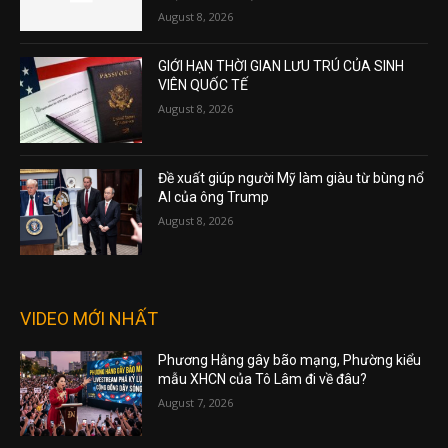
August 8, 2026
GIỚI HẠN THỜI GIAN LƯU TRÚ CỦA SINH
VIÊN QUỐC TẾ
August 8, 2026
Đề xuất giúp người Mỹ làm giàu từ bùng nổ
AI của ông Trump
August 8, 2026
VIDEO MỚI NHẤT
Phương Hằng gây bão mạng, Phường kiểu
mẫu XHCN của Tô Lâm đi về đâu?
August 7, 2026