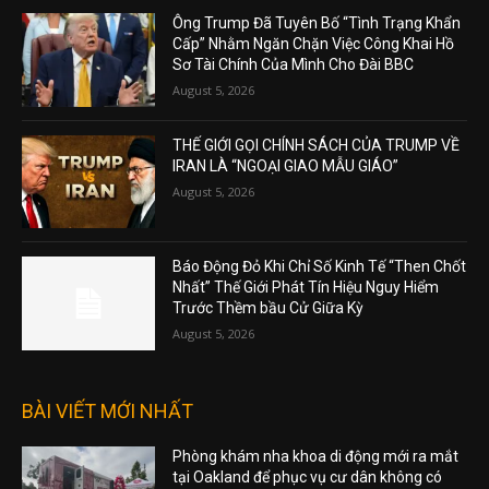
Ông Trump Đã Tuyên Bố “Tình Trạng Khẩn
Cấp” Nhằm Ngăn Chặn Việc Công Khai Hồ
Sơ Tài Chính Của Mình Cho Đài BBC
August 5, 2026
THẾ GIỚI GỌI CHÍNH SÁCH CỦA TRUMP VỀ
IRAN LÀ “NGOẠI GIAO MẪU GIÁO”
August 5, 2026
Báo Động Đỏ Khi Chỉ Số Kinh Tế “Then Chốt
Nhất” Thế Giới Phát Tín Hiệu Nguy Hiểm
Trước Thềm bầu Cử Giữa Kỳ
August 5, 2026
BÀI VIẾT MỚI NHẤT
Phòng khám nha khoa di động mới ra mắt
tại Oakland để phục vụ cư dân không có