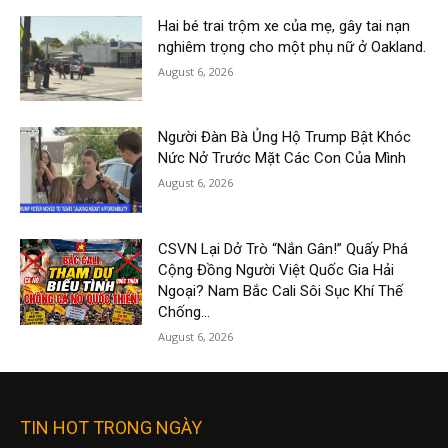
Hai bé trai trộm xe của mẹ, gây tai nạn
nghiêm trọng cho một phụ nữ ở Oakland.
August 6, 2026
Người Đàn Bà Ủng Hộ Trump Bật Khóc
Nức Nở Trước Mặt Các Con Của Mình
August 6, 2026
CSVN Lại Dở Trò “Nắn Gân!” Quấy Phá
Cộng Đồng Người Việt Quốc Gia Hải
Ngoại? Nam Bắc Cali Sôi Sục Khí Thế
Chống...
August 6, 2026
TIN HOT TRONG NGÀY