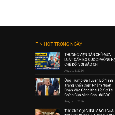
TIN HOT TRONG NGÀY
THƯỢNG VIỆN DÂN CHỦ ĐƯA
LUẬT CẤM BỘ QUỐC PHÒNG H
CHẾ ĐỐI VỚI BÁO CHÍ
August 6, 2026
Ông Trump Đã Tuyên Bố “Tình
Trạng Khẩn Cấp” Nhằm Ngăn
Chặn Việc Công Khai Hồ Sơ Tài
Chính Của Mình Cho Đài BBC
August 5, 2026
THẾ GIỚI GỌI CHÍNH SÁCH CỦA