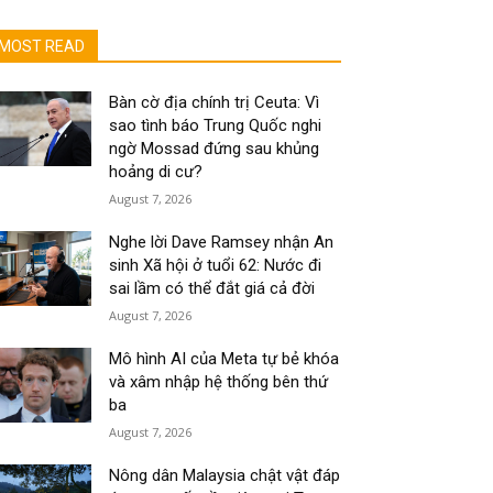
MOST READ
Bàn cờ địa chính trị Ceuta: Vì
sao tình báo Trung Quốc nghi
ngờ Mossad đứng sau khủng
hoảng di cư?
August 7, 2026
Nghe lời Dave Ramsey nhận An
sinh Xã hội ở tuổi 62: Nước đi
sai lầm có thể đắt giá cả đời
August 7, 2026
Mô hình AI của Meta tự bẻ khóa
và xâm nhập hệ thống bên thứ
ba
August 7, 2026
Nông dân Malaysia chật vật đáp