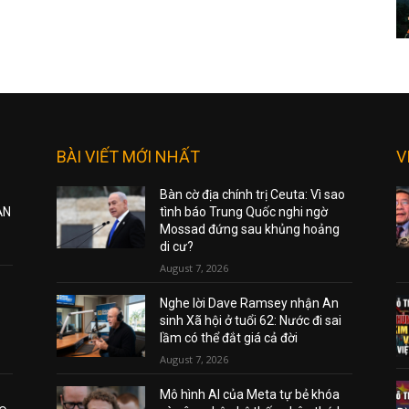
BÀI VIẾT MỚI NHẤT
V
Bàn cờ địa chính trị Ceuta: Vì sao
ẠN
tình báo Trung Quốc nghi ngờ
Mossad đứng sau khủng hoảng
di cư?
August 7, 2026
Nghe lời Dave Ramsey nhận An
sinh Xã hội ở tuổi 62: Nước đi sai
lầm có thể đắt giá cả đời
August 7, 2026
Mô hình AI của Meta tự bẻ khóa