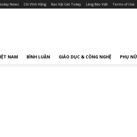
itoday News
Cõi Vĩnh Hằng
Rao Vặt Cali Today
Làng Báo Việt
Terms of Use
IỆT NAM
BÌNH LUẬN
GIÁO DỤC & CÔNG NGHỆ
PHỤ N