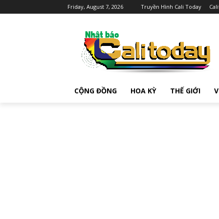
Friday, August 7, 2026
Truyền Hình Cali Today
Cal
CỘNG ĐỒNG
HOA KỲ
THẾ GIỚI
V