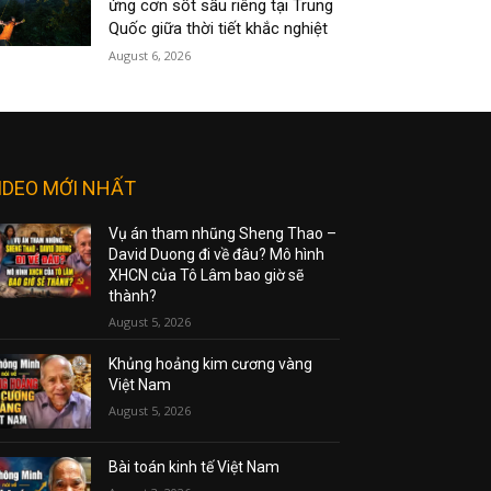
ứng cơn sốt sầu riêng tại Trung
Quốc giữa thời tiết khắc nghiệt
August 6, 2026
IDEO MỚI NHẤT
Vụ án tham nhũng Sheng Thao –
David Duong đi về đâu? Mô hình
XHCN của Tô Lâm bao giờ sẽ
thành?
August 5, 2026
Khủng hoảng kim cương vàng
Việt Nam
August 5, 2026
Bài toán kinh tế Việt Nam