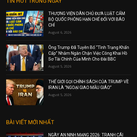
TIN HOT TRONG NGÀY
THƯỢNG VIỆN DÂN CHỦ ĐƯA LUẬT CẤM
BỘ QUỐC PHÒNG HẠN CHẾ ĐỐI VỚI BÁO
CHÍ
August 6, 2026
Ông Trump Đã Tuyên Bố “Tình Trạng Khẩn
Cấp” Nhằm Ngăn Chặn Việc Công Khai Hồ
Sơ Tài Chính Của Mình Cho Đài BBC
August 5, 2026
THẾ GIỚI GỌI CHÍNH SÁCH CỦA TRUMP VỀ
IRAN LÀ “NGOẠI GIAO MẪU GIÁO”
August 5, 2026
BÀI VIẾT MỚI NHẤT
NGÀY AN NINH MẠNG 2026: TRANH CÃI