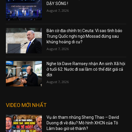
DẬY SÓNG !
August 7, 2026
Bàn cờ địa chính trị Ceuta: Vì sao tình báo
Trung Quốc nghi ngờ Mossad đứng sau
khủng hoảng di cư?
August 7, 2026
Nghe lời Dave Ramsey nhận An sinh Xã hội
ở tuổi 62: Nước đi sai lầm có thể đắt giá cả
đời
August 7, 2026
VIDEO MỚI NHẤT
Vụ án tham nhũng Sheng Thao – David
Duong đi về đâu? Mô hình XHCN của Tô
Lâm bao giờ sẽ thành?