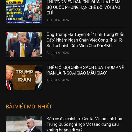
THƯỢNG VIỆN DÂN CHỦ ĐƯA LUẬT CẤM
BỘ QUỐC PHÒNG HẠN CHẾ ĐỐI VỚI BÁO
CHÍ
August 6, 2026
Ông Trump Đã Tuyên Bố “Tình Trạng Khẩn
Cấp” Nhằm Ngăn Chặn Việc Công Khai Hồ
Sơ Tài Chính Của Mình Cho Đài BBC
August 5, 2026
THẾ GIỚI GỌI CHÍNH SÁCH CỦA TRUMP VỀ
IRAN LÀ “NGOẠI GIAO MẪU GIÁO”
August 5, 2026
BÀI VIẾT MỚI NHẤT
Bàn cờ địa chính trị Ceuta: Vì sao tình báo
Trung Quốc nghi ngờ Mossad đứng sau
khủng hoảng di cư?