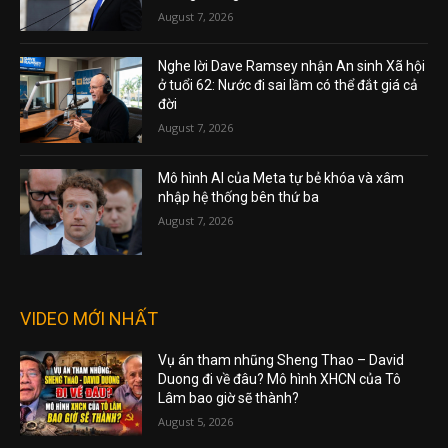
August 7, 2026
Nghe lời Dave Ramsey nhận An sinh Xã hội
ở tuổi 62: Nước đi sai lầm có thể đắt giá cả
đời
August 7, 2026
Mô hình AI của Meta tự bẻ khóa và xâm
nhập hệ thống bên thứ ba
August 7, 2026
VIDEO MỚI NHẤT
Vụ án tham nhũng Sheng Thao – David
Duong đi về đâu? Mô hình XHCN của Tô
Lâm bao giờ sẽ thành?
August 5, 2026