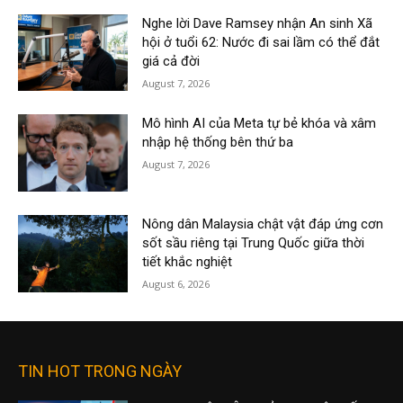
Nghe lời Dave Ramsey nhận An sinh Xã
hội ở tuổi 62: Nước đi sai lầm có thể đắt
giá cả đời
August 7, 2026
Mô hình AI của Meta tự bẻ khóa và xâm
nhập hệ thống bên thứ ba
August 7, 2026
Nông dân Malaysia chật vật đáp ứng cơn
sốt sầu riêng tại Trung Quốc giữa thời
tiết khắc nghiệt
August 6, 2026
TIN HOT TRONG NGÀY