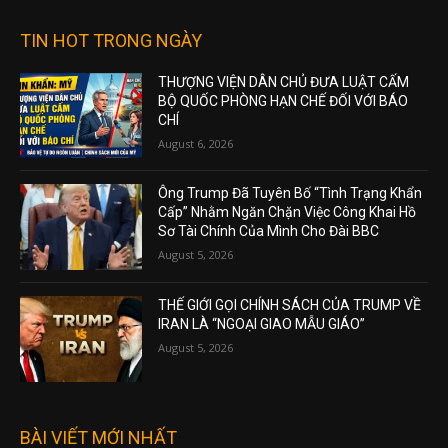
TIN HOT TRONG NGÀY
THƯỢNG VIỆN DÂN CHỦ ĐƯA LUẬT CẤM
BỘ QUỐC PHÒNG HẠN CHẾ ĐỐI VỚI BÁO
CHÍ
August 6, 2026
Ông Trump Đã Tuyên Bố “Tình Trạng Khẩn
Cấp” Nhằm Ngăn Chặn Việc Công Khai Hồ
Sơ Tài Chính Của Mình Cho Đài BBC
August 5, 2026
THẾ GIỚI GỌI CHÍNH SÁCH CỦA TRUMP VỀ
IRAN LÀ “NGOẠI GIAO MẪU GIÁO”
August 5, 2026
BÀI VIẾT MỚI NHẤT