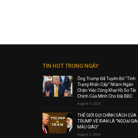
TIN HOT TRONG NGÀY
Ông Trump Đã Tuyên Bố “Tình
Trạng Khẩn Cấp” Nhằm Ngăn
Chặn Việc Công Khai Hồ Sơ Tài
Chính Của Mình Cho Đài BBC
August 5, 2026
THẾ GIỚI GỌI CHÍNH SÁCH CỦA
TRUMP VỀ IRAN LÀ “NGOẠI GI
MẪU GIÁO”
August 5, 2026