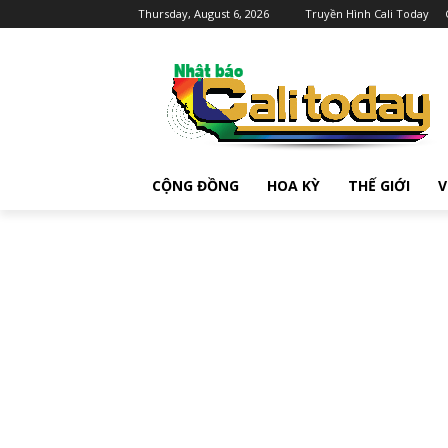
Thursday, August 6, 2026
Truyền Hình Cali Today
CỘNG ĐỒNG
HOA KỲ
THẾ GIỚI
V