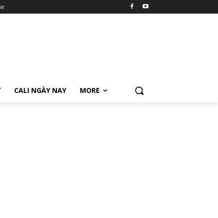
se
Ữ
CALI NGÀY NAY
MORE