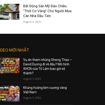
Bất Động Sản Mỹ Đảo Chiều:
“Thời Cơ Vàng” Cho Người Mua
Căn Nhà Đầu Tiên
August 6, 2026
IDEO MỚI NHẤT
Vụ án tham nhũng Sheng Thao –
David Duong đi về đâu? Mô hình
XHCN của Tô Lâm bao giờ sẽ
thành?
August 5, 2026
Khủng hoảng kim cương vàng
Việt Nam
August 5, 2026