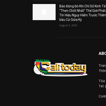
Báo Động Đỏ Khi Chỉ Số Kinh Tế
“Then Chốt Nhất” Thế Giới Phát
Tín Hiệu Nguy Hiểm Trước Thề
bầu Cử Giữa Kỳ
August 5, 2026
AB
Tra
Thôn
Tòa 
Tel:
Cont