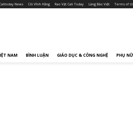
Calitoday News
Cõi Vĩnh Hằng
Rao Vặt Cali Today
Làng Báo Việt
Terms of U
IỆT NAM
BÌNH LUẬN
GIÁO DỤC & CÔNG NGHỆ
PHỤ N