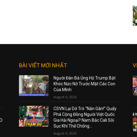
BÀI VIẾT MỚI NHẤT
V
Người Đàn Bà Ủng Hộ Trump Bật
Khóc Nức Nở Trước Mặt Các Con
Của Mình
August 6, 2026
CSVN Lại Dở Trò “Nắn Gân!” Quấy
Phá Cộng Đồng Người Việt Quốc
AO
Gia Hải Ngoại? Nam Bắc Cali Sôi
Sục Khí Thế Chống...
August 6, 2026