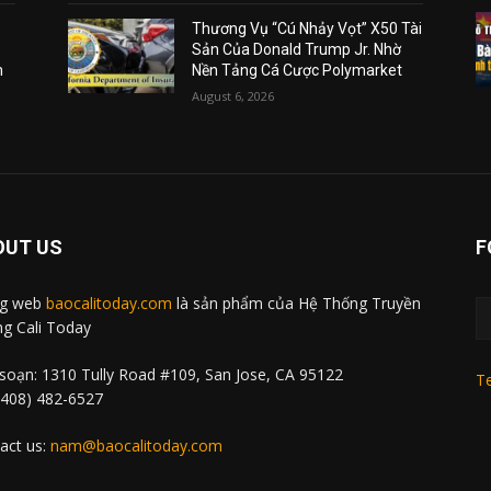
Thương Vụ “Cú Nhảy Vọt” X50 Tài
Sản Của Donald Trump Jr. Nhờ
m
Nền Tảng Cá Cược Polymarket
August 6, 2026
OUT US
F
ng web
baocalitoday.com
là sản phẩm của Hệ Thống Truyền
g Cali Today
soạn: 1310 Tully Road #109, San Jose, CA 95122
Te
 (408) 482-6527
act us:
nam@baocalitoday.com