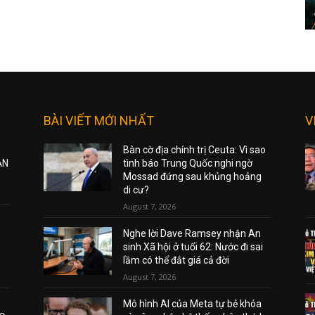
BÀI VIẾT MỚI NHẤT
V
Bàn cờ địa chính trị Ceuta: Vì sao
ẠN
tình báo Trung Quốc nghi ngờ
Mossad đứng sau khủng hoảng
di cư?
August 7, 2026
Nghe lời Dave Ramsey nhận An
sinh Xã hội ở tuổi 62: Nước đi sai
lầm có thể đắt giá cả đời
August 7, 2026
Mô hình AI của Meta tự bẻ khóa