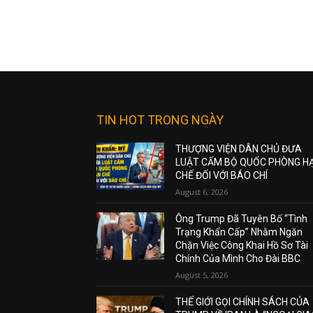
TIN HOT TRONG NGÀY
THƯỢNG VIỆN DÂN CHỦ ĐƯA
LUẬT CẤM BỘ QUỐC PHÒNG H
CHẾ ĐỐI VỚI BÁO CHÍ
August 6, 2026
Ông Trump Đã Tuyên Bố “Tình
Trạng Khẩn Cấp” Nhằm Ngăn
Chặn Việc Công Khai Hồ Sơ Tài
Chính Của Mình Cho Đài BBC
August 5, 2026
THẾ GIỚI GỌI CHÍNH SÁCH CỦA