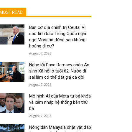
MOST READ
Bàn cờ địa chính trị Ceuta: Vì
sao tình báo Trung Quốc nghi
ngờ Mossad đứng sau khủng
hoảng di cư?
August 7, 2026
Nghe lời Dave Ramsey nhận An
sinh Xã hội ở tuổi 62: Nước đi
sai lầm có thể đắt giá cả đời
August 7, 2026
Mô hình AI của Meta tự bẻ khóa
và xâm nhập hệ thống bên thứ
ba
August 7, 2026
Nông dân Malaysia chật vật đáp