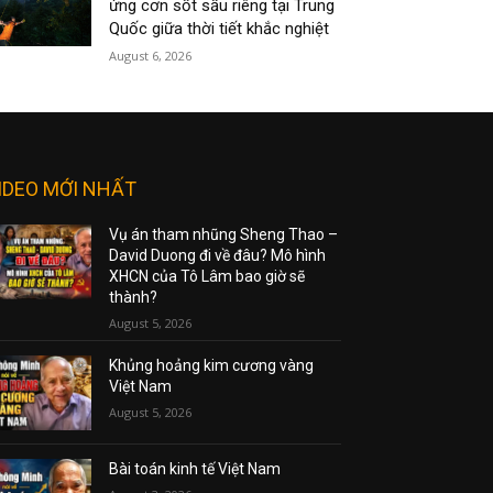
ứng cơn sốt sầu riêng tại Trung
Quốc giữa thời tiết khắc nghiệt
August 6, 2026
IDEO MỚI NHẤT
Vụ án tham nhũng Sheng Thao –
David Duong đi về đâu? Mô hình
XHCN của Tô Lâm bao giờ sẽ
thành?
August 5, 2026
Khủng hoảng kim cương vàng
Việt Nam
August 5, 2026
Bài toán kinh tế Việt Nam