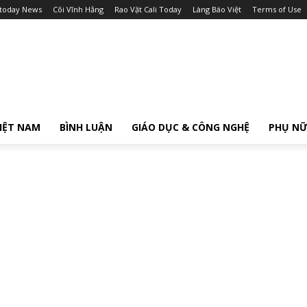
itoday News
Cõi Vĩnh Hằng
Rao Vặt Cali Today
Làng Báo Việt
Terms of Use
IỆT NAM
BÌNH LUẬN
GIÁO DỤC & CÔNG NGHỆ
PHỤ N