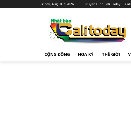
Friday, August 7, 2026
Truyền Hình Cali Today
Cal
CỘNG ĐỒNG
HOA KỲ
THẾ GIỚI
V