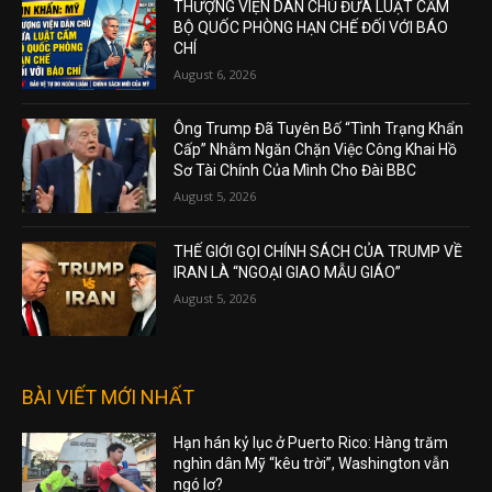
THƯỢNG VIỆN DÂN CHỦ ĐƯA LUẬT CẤM
BỘ QUỐC PHÒNG HẠN CHẾ ĐỐI VỚI BÁO
CHÍ
August 6, 2026
Ông Trump Đã Tuyên Bố “Tình Trạng Khẩn
Cấp” Nhằm Ngăn Chặn Việc Công Khai Hồ
Sơ Tài Chính Của Mình Cho Đài BBC
August 5, 2026
THẾ GIỚI GỌI CHÍNH SÁCH CỦA TRUMP VỀ
IRAN LÀ “NGOẠI GIAO MẪU GIÁO”
August 5, 2026
BÀI VIẾT MỚI NHẤT
Hạn hán kỷ lục ở Puerto Rico: Hàng trăm
nghìn dân Mỹ “kêu trời”, Washington vẫn
ngó lơ?