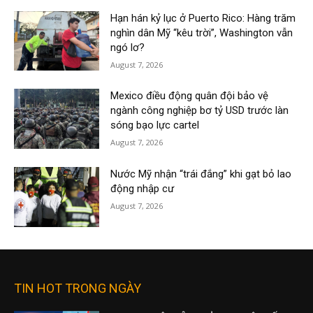
Hạn hán kỷ lục ở Puerto Rico: Hàng trăm
nghìn dân Mỹ “kêu trời”, Washington vẫn
ngó lơ?
August 7, 2026
Mexico điều động quân đội bảo vệ
ngành công nghiệp bơ tỷ USD trước làn
sóng bạo lực cartel
August 7, 2026
Nước Mỹ nhận “trái đắng” khi gạt bỏ lao
động nhập cư
August 7, 2026
TIN HOT TRONG NGÀY