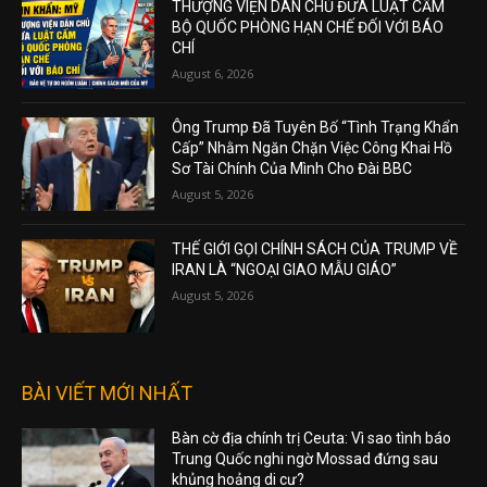
THƯỢNG VIỆN DÂN CHỦ ĐƯA LUẬT CẤM
BỘ QUỐC PHÒNG HẠN CHẾ ĐỐI VỚI BÁO
CHÍ
August 6, 2026
Ông Trump Đã Tuyên Bố “Tình Trạng Khẩn
Cấp” Nhằm Ngăn Chặn Việc Công Khai Hồ
Sơ Tài Chính Của Mình Cho Đài BBC
August 5, 2026
THẾ GIỚI GỌI CHÍNH SÁCH CỦA TRUMP VỀ
IRAN LÀ “NGOẠI GIAO MẪU GIÁO”
August 5, 2026
BÀI VIẾT MỚI NHẤT
Bàn cờ địa chính trị Ceuta: Vì sao tình báo
Trung Quốc nghi ngờ Mossad đứng sau
khủng hoảng di cư?