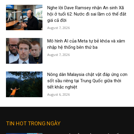
Nghe lời Dave Ramsey nhận An sinh Xã
hội ở tuổi 62: Nước đi sai lầm có thể đắt
giá cả đời
August 7, 2026
Mô hình AI của Meta tự bẻ khóa và xâm
nhập hệ thống bên thứ ba
August 7, 2026
Nông dân Malaysia chật vật đáp ứng cơn
sốt sầu riêng tại Trung Quốc giữa thời
tiết khắc nghiệt
August 6, 2026
TIN HOT TRONG NGÀY