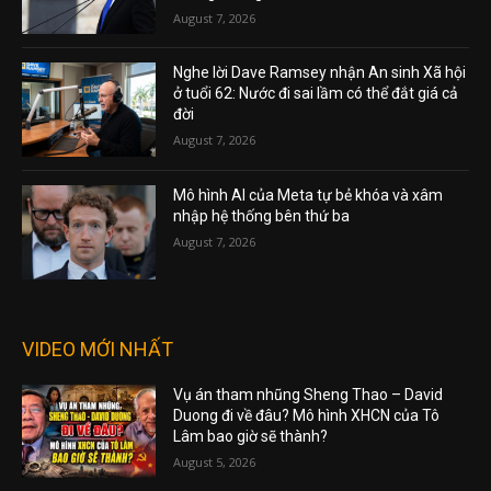
August 7, 2026
Nghe lời Dave Ramsey nhận An sinh Xã hội
ở tuổi 62: Nước đi sai lầm có thể đắt giá cả
đời
August 7, 2026
Mô hình AI của Meta tự bẻ khóa và xâm
nhập hệ thống bên thứ ba
August 7, 2026
VIDEO MỚI NHẤT
Vụ án tham nhũng Sheng Thao – David
Duong đi về đâu? Mô hình XHCN của Tô
Lâm bao giờ sẽ thành?
August 5, 2026