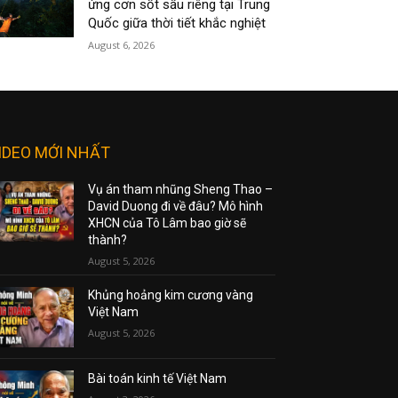
ứng cơn sốt sầu riêng tại Trung
Quốc giữa thời tiết khắc nghiệt
August 6, 2026
IDEO MỚI NHẤT
Vụ án tham nhũng Sheng Thao –
David Duong đi về đâu? Mô hình
XHCN của Tô Lâm bao giờ sẽ
thành?
August 5, 2026
Khủng hoảng kim cương vàng
Việt Nam
August 5, 2026
Bài toán kinh tế Việt Nam