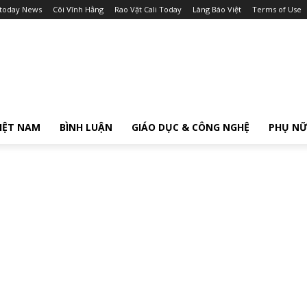
itoday News
Cõi Vĩnh Hằng
Rao Vặt Cali Today
Làng Báo Việt
Terms of Use
IỆT NAM
BÌNH LUẬN
GIÁO DỤC & CÔNG NGHỆ
PHỤ N