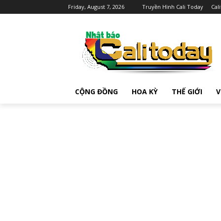
Friday, August 7, 2026
Truyền Hình Cali Today
Cal
CỘNG ĐỒNG
HOA KỲ
THẾ GIỚI
V