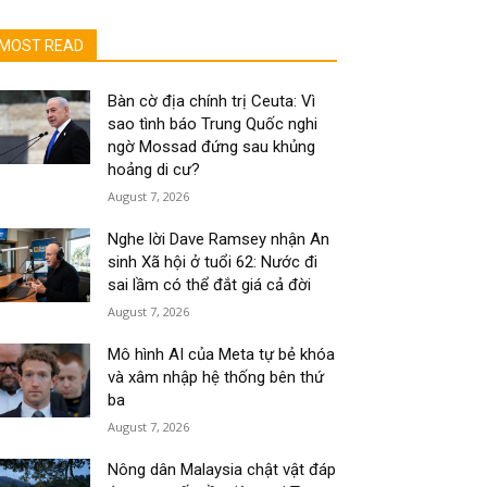
MOST READ
Bàn cờ địa chính trị Ceuta: Vì
sao tình báo Trung Quốc nghi
ngờ Mossad đứng sau khủng
hoảng di cư?
August 7, 2026
Nghe lời Dave Ramsey nhận An
sinh Xã hội ở tuổi 62: Nước đi
sai lầm có thể đắt giá cả đời
August 7, 2026
Mô hình AI của Meta tự bẻ khóa
và xâm nhập hệ thống bên thứ
ba
August 7, 2026
Nông dân Malaysia chật vật đáp