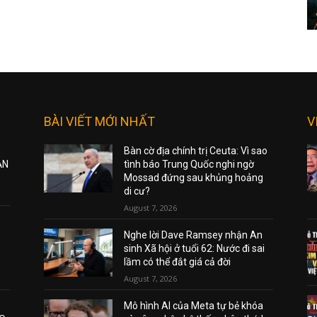
BÀI VIẾT MỚI NHẤT
V
Bàn cờ địa chính trị Ceuta: Vì sao
ẠN
tình báo Trung Quốc nghi ngờ
Mossad đứng sau khủng hoảng
di cư?
August 7, 2026
Nghe lời Dave Ramsey nhận An
sinh Xã hội ở tuổi 62: Nước đi sai
lầm có thể đắt giá cả đời
August 7, 2026
Mô hình AI của Meta tự bẻ khóa