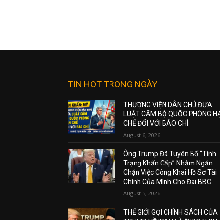
TIN HOT TRONG NGÀY
THƯỢNG VIỆN DÂN CHỦ ĐƯA
LUẬT CẤM BỘ QUỐC PHÒNG H
CHẾ ĐỐI VỚI BÁO CHÍ
August 6, 2026
Ông Trump Đã Tuyên Bố “Tình
Trạng Khẩn Cấp” Nhằm Ngăn
Chặn Việc Công Khai Hồ Sơ Tài
Chính Của Mình Cho Đài BBC
August 5, 2026
THẾ GIỚI GỌI CHÍNH SÁCH CỦA