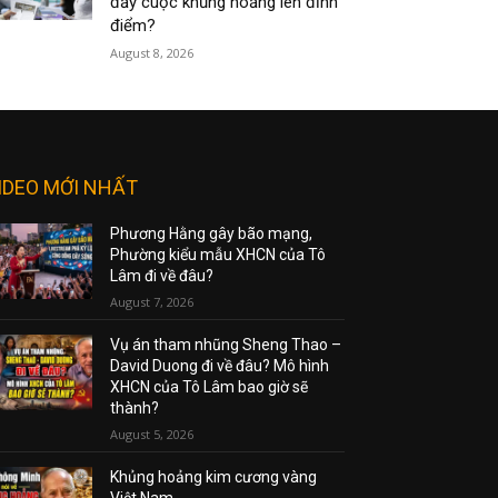
đẩy cuộc khủng hoảng lên đỉnh
điểm?
August 8, 2026
IDEO MỚI NHẤT
Phương Hằng gây bão mạng,
Phường kiểu mẫu XHCN của Tô
Lâm đi về đâu?
August 7, 2026
Vụ án tham nhũng Sheng Thao –
David Duong đi về đâu? Mô hình
XHCN của Tô Lâm bao giờ sẽ
thành?
August 5, 2026
Khủng hoảng kim cương vàng