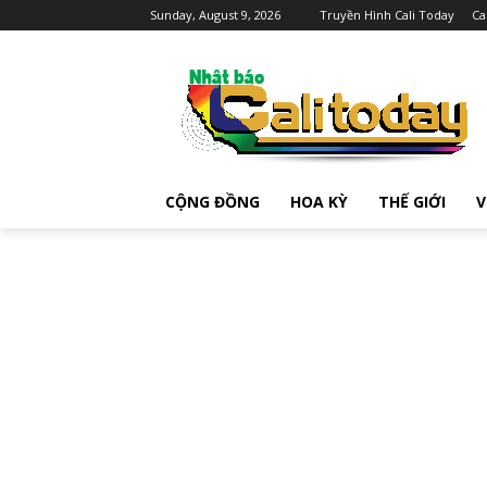
Sunday, August 9, 2026
Truyền Hình Cali Today
Ca
CỘNG ĐỒNG
HOA KỲ
THẾ GIỚI
V