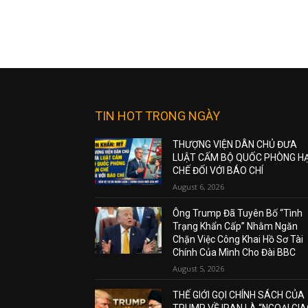
TIN HOT TRONG NGÀY
THƯỢNG VIỆN DÂN CHỦ ĐƯA
LUẬT CẤM BỘ QUỐC PHÒNG H
CHẾ ĐỐI VỚI BÁO CHÍ
August 6, 2026
Ông Trump Đã Tuyên Bố “Tình
Trạng Khẩn Cấp” Nhằm Ngăn
Chặn Việc Công Khai Hồ Sơ Tài
Chính Của Mình Cho Đài BBC
August 5, 2026
THẾ GIỚI GỌI CHÍNH SÁCH CỦA