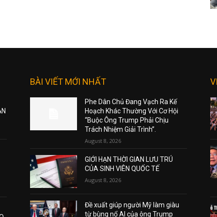
BÀI VIẾT MỚI NHẤT
V
Phe Dân Chủ Đang Vạch Ra Kế
ẠN
Hoạch Khác Thường Với Cơ Hội
“Buộc Ông Trump Phải Chịu
Trách Nhiệm Giải Trình”.
August 8, 2026
GIỚI HẠN THỜI GIAN LƯU TRÚ
CỦA SINH VIÊN QUỐC TẾ
August 8, 2026
Đề xuất giúp người Mỹ làm giàu
từ bùng nổ AI của ông Trump