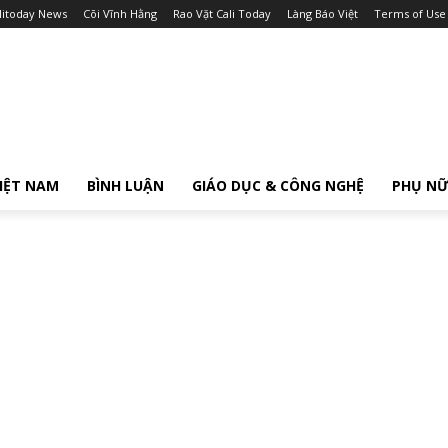
litoday News
Cõi Vĩnh Hằng
Rao Vặt Cali Today
Làng Báo Việt
Terms of Use
IỆT NAM
BÌNH LUẬN
GIÁO DỤC & CÔNG NGHỆ
PHỤ N