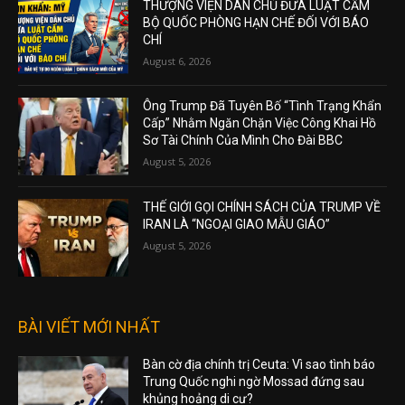
THƯỢNG VIỆN DÂN CHỦ ĐƯA LUẬT CẤM
BỘ QUỐC PHÒNG HẠN CHẾ ĐỐI VỚI BÁO
CHÍ
August 6, 2026
Ông Trump Đã Tuyên Bố “Tình Trạng Khẩn
Cấp” Nhằm Ngăn Chặn Việc Công Khai Hồ
Sơ Tài Chính Của Mình Cho Đài BBC
August 5, 2026
THẾ GIỚI GỌI CHÍNH SÁCH CỦA TRUMP VỀ
IRAN LÀ “NGOẠI GIAO MẪU GIÁO”
August 5, 2026
BÀI VIẾT MỚI NHẤT
Bàn cờ địa chính trị Ceuta: Vì sao tình báo
Trung Quốc nghi ngờ Mossad đứng sau
khủng hoảng di cư?