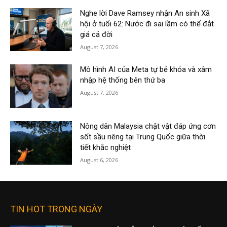
Nghe lời Dave Ramsey nhận An sinh Xã
hội ở tuổi 62: Nước đi sai lầm có thể đắt
giá cả đời
August 7, 2026
Mô hình AI của Meta tự bẻ khóa và xâm
nhập hệ thống bên thứ ba
August 7, 2026
Nông dân Malaysia chật vật đáp ứng cơn
sốt sầu riêng tại Trung Quốc giữa thời
tiết khắc nghiệt
August 6, 2026
TIN HOT TRONG NGÀY