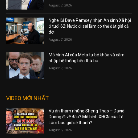
August 7, 2026
Nghe lời Dave Ramsey nhận An sinh Xã hội
ở tuổi 62: Nước đi sai lầm có thể đắt giá cả
đời
August 7, 2026
Mô hình AI của Meta tự bẻ khóa và xâm
nhập hệ thống bên thứ ba
August 7, 2026
VIDEO MỚI NHẤT
Vụ án tham nhũng Sheng Thao – David
Duong đi về đâu? Mô hình XHCN của Tô
Lâm bao giờ sẽ thành?
August 5, 2026