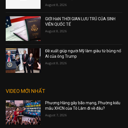
August 8, 2026
GIỚI HẠN THỜI GIAN LƯU TRÚ CỦA SINH
VIÊN QUỐC TẾ
August 8, 2026
Đề xuất giúp người Mỹ làm giàu từ bùng nổ
AI của ông Trump
August 8, 2026
VIDEO MỚI NHẤT
Phương Hằng gây bão mạng, Phường kiểu
mẫu XHCN của Tô Lâm đi về đâu?
August 7, 2026