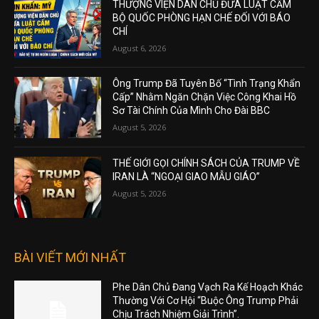
THƯỢNG VIỆN DÂN CHỦ ĐƯA LUẬT CẤM
BỘ QUỐC PHÒNG HẠN CHẾ ĐỐI VỚI BÁO
CHÍ
August 6, 2026
Ông Trump Đã Tuyên Bố “Tình Trạng Khẩn
Cấp” Nhằm Ngăn Chặn Việc Công Khai Hồ
Sơ Tài Chính Của Mình Cho Đài BBC
August 5, 2026
THẾ GIỚI GỌI CHÍNH SÁCH CỦA TRUMP VỀ
IRAN LÀ “NGOẠI GIAO MẪU GIÁO”
August 5, 2026
BÀI VIẾT MỚI NHẤT
Phe Dân Chủ Đang Vạch Ra Kế Hoạch Khác
Thường Với Cơ Hội “Buộc Ông Trump Phải
Chịu Trách Nhiệm Giải Trình”.