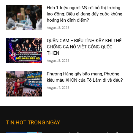
Hơn 1 triệu người Mỹ rời bỏ thị trường
lao động: Điều gì đang đẩy cuộc khủng
hoảng lên đỉnh điểm?
August 8, 2026
QUẬN CAM – BIỂU TÌNH ĐẦY KHÍ THẾ
CHỐNG CA NÔ VIỆT CỘNG QUỐC
THIÊN
August 8, 2026
Phương Hằng gây bão mạng, Phường
kiểu mẫu XHCN của Tô Lâm đi về đâu?
August 7, 2026
TIN HOT TRONG NGÀY