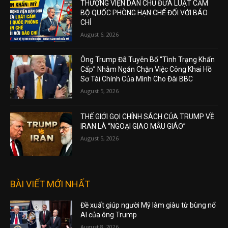
THƯỢNG VIỆN DÂN CHỦ ĐƯA LUẬT CẤM
BỘ QUỐC PHÒNG HẠN CHẾ ĐỐI VỚI BÁO
CHÍ
August 6, 2026
Ông Trump Đã Tuyên Bố “Tình Trạng Khẩn
Cấp” Nhằm Ngăn Chặn Việc Công Khai Hồ
Sơ Tài Chính Của Mình Cho Đài BBC
August 5, 2026
THẾ GIỚI GỌI CHÍNH SÁCH CỦA TRUMP VỀ
IRAN LÀ “NGOẠI GIAO MẪU GIÁO”
August 5, 2026
BÀI VIẾT MỚI NHẤT
Đề xuất giúp người Mỹ làm giàu từ bùng nổ
AI của ông Trump
August 8, 2026