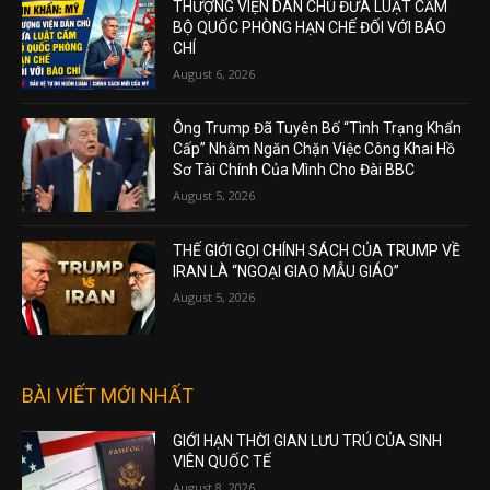
THƯỢNG VIỆN DÂN CHỦ ĐƯA LUẬT CẤM
BỘ QUỐC PHÒNG HẠN CHẾ ĐỐI VỚI BÁO
CHÍ
August 6, 2026
Ông Trump Đã Tuyên Bố “Tình Trạng Khẩn
Cấp” Nhằm Ngăn Chặn Việc Công Khai Hồ
Sơ Tài Chính Của Mình Cho Đài BBC
August 5, 2026
THẾ GIỚI GỌI CHÍNH SÁCH CỦA TRUMP VỀ
IRAN LÀ “NGOẠI GIAO MẪU GIÁO”
August 5, 2026
BÀI VIẾT MỚI NHẤT
GIỚI HẠN THỜI GIAN LƯU TRÚ CỦA SINH
VIÊN QUỐC TẾ
August 8, 2026