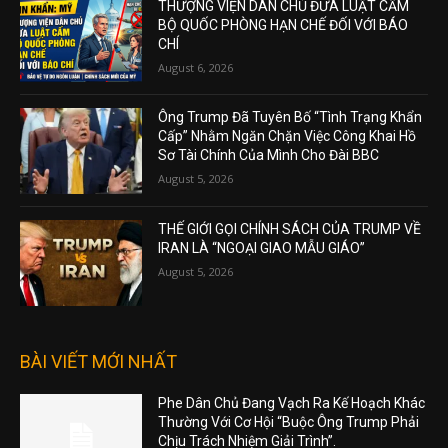
THƯỢNG VIỆN DÂN CHỦ ĐƯA LUẬT CẤM
BỘ QUỐC PHÒNG HẠN CHẾ ĐỐI VỚI BÁO
CHÍ
August 6, 2026
Ông Trump Đã Tuyên Bố “Tình Trạng Khẩn
Cấp” Nhằm Ngăn Chặn Việc Công Khai Hồ
Sơ Tài Chính Của Mình Cho Đài BBC
August 5, 2026
THẾ GIỚI GỌI CHÍNH SÁCH CỦA TRUMP VỀ
IRAN LÀ “NGOẠI GIAO MẪU GIÁO”
August 5, 2026
BÀI VIẾT MỚI NHẤT
Phe Dân Chủ Đang Vạch Ra Kế Hoạch Khác
Thường Với Cơ Hội “Buộc Ông Trump Phải
Chịu Trách Nhiệm Giải Trình”.