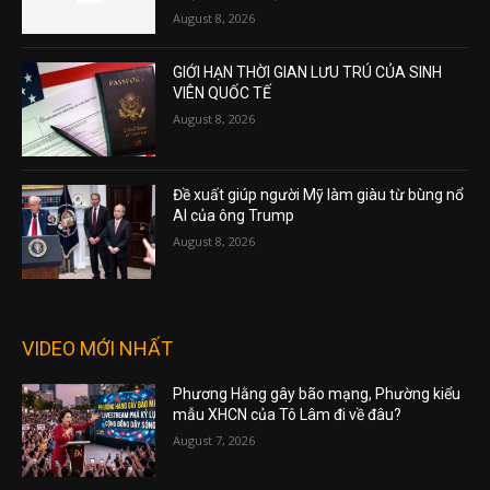
August 8, 2026
GIỚI HẠN THỜI GIAN LƯU TRÚ CỦA SINH
VIÊN QUỐC TẾ
August 8, 2026
Đề xuất giúp người Mỹ làm giàu từ bùng nổ
AI của ông Trump
August 8, 2026
VIDEO MỚI NHẤT
Phương Hằng gây bão mạng, Phường kiểu
mẫu XHCN của Tô Lâm đi về đâu?
August 7, 2026