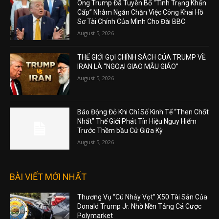
Ông Trump Đã Tuyên Bố “Tình Trạng Khẩn
Cấp” Nhằm Ngăn Chặn Việc Công Khai Hồ
Sơ Tài Chính Của Mình Cho Đài BBC
August 5, 2026
THẾ GIỚI GỌI CHÍNH SÁCH CỦA TRUMP VỀ
IRAN LÀ “NGOẠI GIAO MẪU GIÁO”
August 5, 2026
Báo Động Đỏ Khi Chỉ Số Kinh Tế “Then Chốt
Nhất” Thế Giới Phát Tín Hiệu Nguy Hiểm
Trước Thềm bầu Cử Giữa Kỳ
August 5, 2026
BÀI VIẾT MỚI NHẤT
Thương Vụ “Cú Nhảy Vọt” X50 Tài Sản Của
Donald Trump Jr. Nhờ Nền Tảng Cá Cược
Polymarket