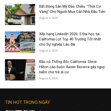
Bất Động Sản Mỹ Đảo Chiều: “Thời Cơ
Vàng” Cho Người Mua Căn Nhà Đầu Tiên
August 6, 2026
Xếp hạng LinkedIn 2026: 5 Đại học tại
California Lọt Top 40 Trường Tốt nhất
cho Sự nghiệp Lâu dài
August 6, 2026
Bầu cử Thống đốc California: Steve
Hilton cáo buộc Xavier Becerra gây nguy
hiểm cho trẻ di cư
August 6, 2026
TIN HOT TRONG NGÀY