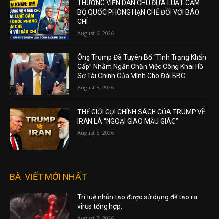
THƯỢNG VIỆN DÂN CHỦ ĐƯA LUẬT CẤM
BỘ QUỐC PHÒNG HẠN CHẾ ĐỐI VỚI BÁO
CHÍ
August 6, 2026
Ông Trump Đã Tuyên Bố “Tình Trạng Khẩn
Cấp” Nhằm Ngăn Chặn Việc Công Khai Hồ
Sơ Tài Chính Của Mình Cho Đài BBC
August 5, 2026
THẾ GIỚI GỌI CHÍNH SÁCH CỦA TRUMP VỀ
IRAN LÀ “NGOẠI GIAO MẪU GIÁO”
August 5, 2026
BÀI VIẾT MỚI NHẤT
Trí tuệ nhân tạo được sử dụng để tạo ra
virus tổng hợp.
August 7, 2026