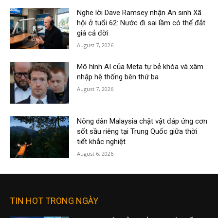
Nghe lời Dave Ramsey nhận An sinh Xã
hội ở tuổi 62: Nước đi sai lầm có thể đắt
giá cả đời
August 7, 2026
Mô hình AI của Meta tự bẻ khóa và xâm
nhập hệ thống bên thứ ba
August 7, 2026
Nông dân Malaysia chật vật đáp ứng cơn
sốt sầu riêng tại Trung Quốc giữa thời
tiết khắc nghiệt
August 6, 2026
TIN HOT TRONG NGÀY