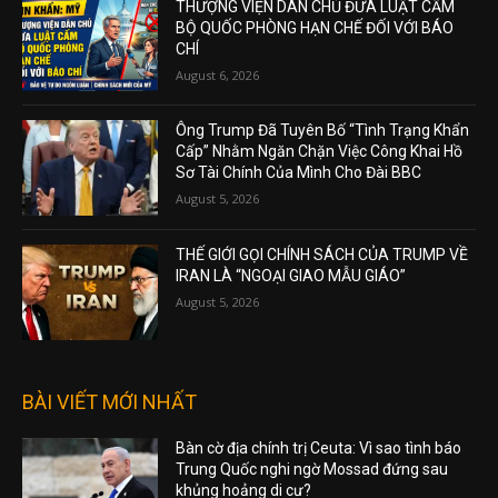
THƯỢNG VIỆN DÂN CHỦ ĐƯA LUẬT CẤM
BỘ QUỐC PHÒNG HẠN CHẾ ĐỐI VỚI BÁO
CHÍ
August 6, 2026
Ông Trump Đã Tuyên Bố “Tình Trạng Khẩn
Cấp” Nhằm Ngăn Chặn Việc Công Khai Hồ
Sơ Tài Chính Của Mình Cho Đài BBC
August 5, 2026
THẾ GIỚI GỌI CHÍNH SÁCH CỦA TRUMP VỀ
IRAN LÀ “NGOẠI GIAO MẪU GIÁO”
August 5, 2026
BÀI VIẾT MỚI NHẤT
Bàn cờ địa chính trị Ceuta: Vì sao tình báo
Trung Quốc nghi ngờ Mossad đứng sau
khủng hoảng di cư?