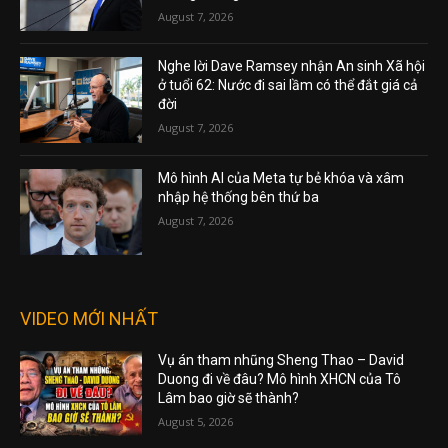
August 7, 2026
Nghe lời Dave Ramsey nhận An sinh Xã hội
ở tuổi 62: Nước đi sai lầm có thể đắt giá cả
đời
August 7, 2026
Mô hình AI của Meta tự bẻ khóa và xâm
nhập hệ thống bên thứ ba
August 7, 2026
VIDEO MỚI NHẤT
Vụ án tham nhũng Sheng Thao – David
Duong đi về đâu? Mô hình XHCN của Tô
Lâm bao giờ sẽ thành?
August 5, 2026