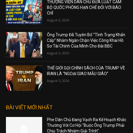
THƯỢNG VIỆN DÂN CHỦ ĐƯA LUẬT CẤM
BỘ QUỐC PHÒNG HẠN CHẾ ĐỐI VỚI BÁO
CHÍ
August 6, 2026
Ông Trump Đã Tuyên Bố “Tình Trạng Khẩn
Cấp” Nhằm Ngăn Chặn Việc Công Khai Hồ
Sơ Tài Chính Của Mình Cho Đài BBC
August 5, 2026
THẾ GIỚI GỌI CHÍNH SÁCH CỦA TRUMP VỀ
IRAN LÀ “NGOẠI GIAO MẪU GIÁO”
August 5, 2026
BÀI VIẾT MỚI NHẤT
Phe Dân Chủ Đang Vạch Ra Kế Hoạch Khác
Thường Với Cơ Hội “Buộc Ông Trump Phải
Chịu Trách Nhiệm Giải Trình”.