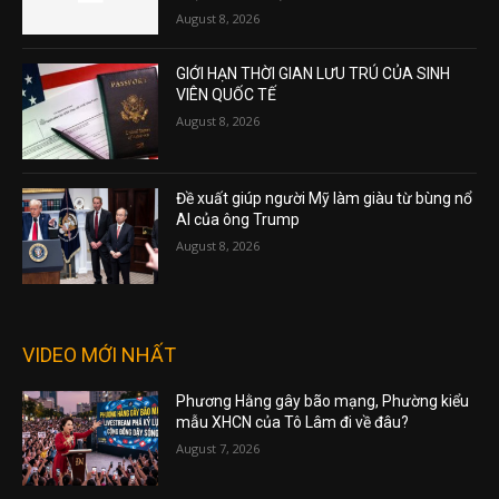
August 8, 2026
GIỚI HẠN THỜI GIAN LƯU TRÚ CỦA SINH
VIÊN QUỐC TẾ
August 8, 2026
Đề xuất giúp người Mỹ làm giàu từ bùng nổ
AI của ông Trump
August 8, 2026
VIDEO MỚI NHẤT
Phương Hằng gây bão mạng, Phường kiểu
mẫu XHCN của Tô Lâm đi về đâu?
August 7, 2026