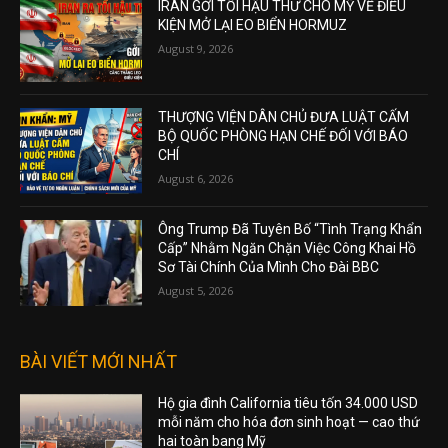
IRAN GỞI TỐI HẬU THƯ CHO MỸ VỀ ĐIỀU
KIỆN MỞ LẠI EO BIỂN HORMUZ
August 9, 2026
THƯỢNG VIỆN DÂN CHỦ ĐƯA LUẬT CẤM
BỘ QUỐC PHÒNG HẠN CHẾ ĐỐI VỚI BÁO
CHÍ
August 6, 2026
Ông Trump Đã Tuyên Bố “Tình Trạng Khẩn
Cấp” Nhằm Ngăn Chặn Việc Công Khai Hồ
Sơ Tài Chính Của Mình Cho Đài BBC
August 5, 2026
BÀI VIẾT MỚI NHẤT
Hộ gia đình California tiêu tốn 34.000 USD
mỗi năm cho hóa đơn sinh hoạt — cao thứ
hai toàn bang Mỹ