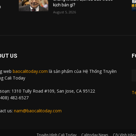
kịch bản gì?
m
August 5, 2026
OUT US
F
ng web
baocalitoday.com
là sản phẩm của Hệ Thống Truyền
g Cali Today
soạn: 1310 Tully Road #109, San Jose, CA 95122
Te
 (408) 482-6527
act us:
nam@baocalitoday.com
Truyền Hình Cali Today
Calitoday News
Cõi Vĩnh Hằn