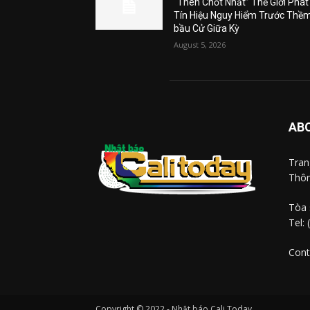
“Then Chốt Nhất” Thế Giới Phát
Tín Hiệu Nguy Hiểm Trước Thề
bầu Cử Giữa Kỳ
August 5, 2026
AB
Tra
Thôn
Tòa 
Tel:
Cont
Copyright © 2022 - Nhật báo Cali Today