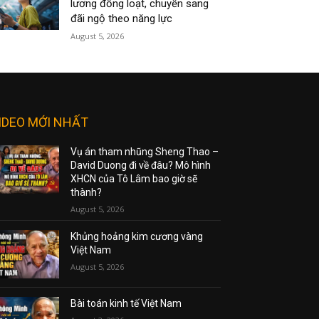
lương đồng loạt, chuyển sang
đãi ngộ theo năng lực
August 5, 2026
IDEO MỚI NHẤT
Vụ án tham nhũng Sheng Thao –
David Duong đi về đâu? Mô hình
XHCN của Tô Lâm bao giờ sẽ
thành?
August 5, 2026
Khủng hoảng kim cương vàng
Việt Nam
August 5, 2026
Bài toán kinh tế Việt Nam