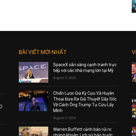
BÀI VIẾT MỚI NHẤT
V
SpaceX sẵn sàng cạnh tranh trực
tiếp với các nhà mạng lớn tại Mỹ
August 5, 2026
Chiến Lược Gia Kỳ Cựu Và Huyền
Thoại Đưa Ra Giả Thuyết Gây Sốc
Về Cách Ông Trump Tự Cứu Lấy
AO
Mình
August 5, 2026
Warren Buffett cảnh báo rủi ro
chứng khoán: Lịch sử báo trước