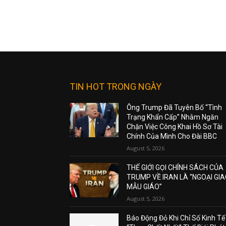
TIN HOT TRONG NGÀY
Ông Trump Đã Tuyên Bố “Tình
Trạng Khẩn Cấp” Nhằm Ngăn
Chặn Việc Công Khai Hồ Sơ Tài
Chính Của Mình Cho Đài BBC
August 5, 2026
THẾ GIỚI GỌI CHÍNH SÁCH CỦA
TRUMP VỀ IRAN LÀ “NGOẠI GI
MẪU GIÁO”
August 5, 2026
Báo Động Đỏ Khi Chỉ Số Kinh Tế