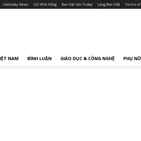
Calitoday News
Cõi Vĩnh Hằng
Rao Vặt Cali Today
Làng Báo Việt
Terms of
IỆT NAM
BÌNH LUẬN
GIÁO DỤC & CÔNG NGHỆ
PHỤ N