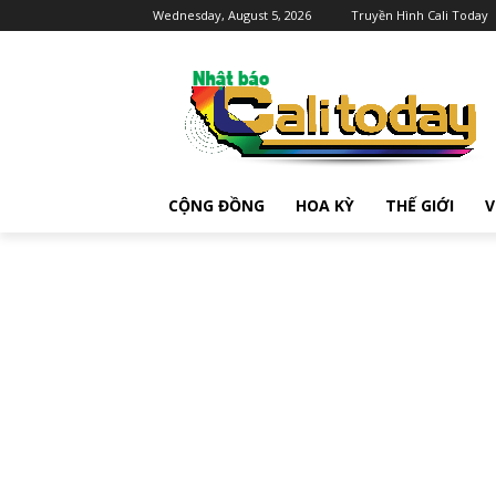
Wednesday, August 5, 2026
Truyền Hình Cali Today
CỘNG ĐỒNG
HOA KỲ
THẾ GIỚI
V