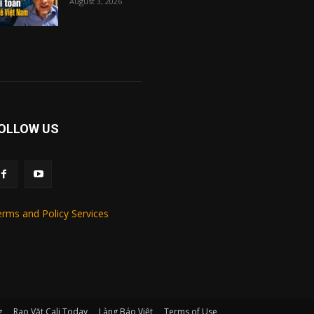
August 3, 2026
OLLOW US
rms and Policy Services
g
Rao Vặt Cali Today
Làng Báo Việt
Terms of Use