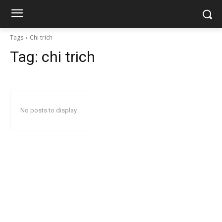
Tags
Chi trich
Tag:
chi trich
No posts to display