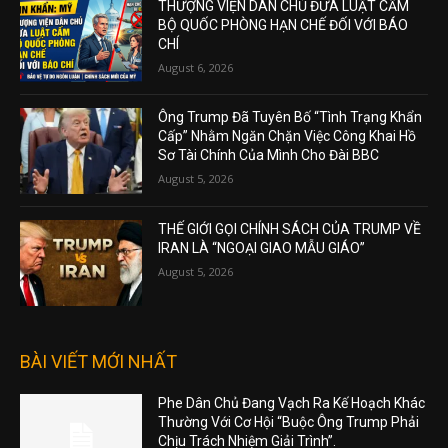
THƯỢNG VIỆN DÂN CHỦ ĐƯA LUẬT CẤM
BỘ QUỐC PHÒNG HẠN CHẾ ĐỐI VỚI BÁO
CHÍ
August 6, 2026
Ông Trump Đã Tuyên Bố “Tình Trạng Khẩn
Cấp” Nhằm Ngăn Chặn Việc Công Khai Hồ
Sơ Tài Chính Của Mình Cho Đài BBC
August 5, 2026
THẾ GIỚI GỌI CHÍNH SÁCH CỦA TRUMP VỀ
IRAN LÀ “NGOẠI GIAO MẪU GIÁO”
August 5, 2026
BÀI VIẾT MỚI NHẤT
Phe Dân Chủ Đang Vạch Ra Kế Hoạch Khác
Thường Với Cơ Hội “Buộc Ông Trump Phải
Chịu Trách Nhiệm Giải Trình”.