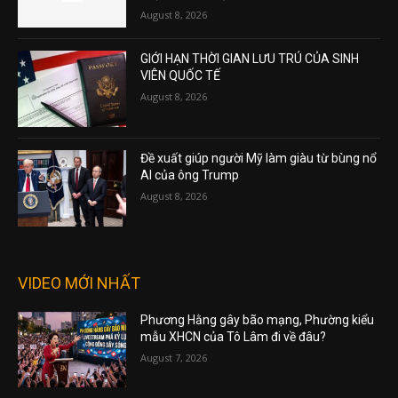
August 8, 2026
GIỚI HẠN THỜI GIAN LƯU TRÚ CỦA SINH
VIÊN QUỐC TẾ
August 8, 2026
Đề xuất giúp người Mỹ làm giàu từ bùng nổ
AI của ông Trump
August 8, 2026
VIDEO MỚI NHẤT
Phương Hằng gây bão mạng, Phường kiểu
mẫu XHCN của Tô Lâm đi về đâu?
August 7, 2026