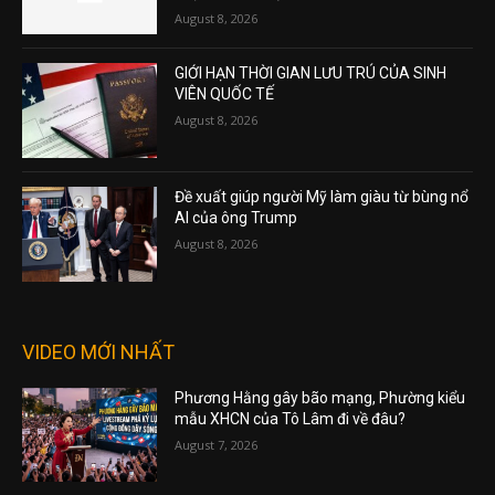
August 8, 2026
GIỚI HẠN THỜI GIAN LƯU TRÚ CỦA SINH
VIÊN QUỐC TẾ
August 8, 2026
Đề xuất giúp người Mỹ làm giàu từ bùng nổ
AI của ông Trump
August 8, 2026
VIDEO MỚI NHẤT
Phương Hằng gây bão mạng, Phường kiểu
mẫu XHCN của Tô Lâm đi về đâu?
August 7, 2026