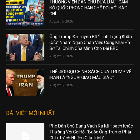
THƯỢNG VIỆN DÂN CHỦ ĐƯA LUẬT CẤM
BỘ QUỐC PHÒNG HẠN CHẾ ĐỐI VỚI BÁO
CHÍ
August 6, 2026
Ông Trump Đã Tuyên Bố “Tình Trạng Khẩn
Cấp” Nhằm Ngăn Chặn Việc Công Khai Hồ
Sơ Tài Chính Của Mình Cho Đài BBC
August 5, 2026
THẾ GIỚI GỌI CHÍNH SÁCH CỦA TRUMP VỀ
IRAN LÀ “NGOẠI GIAO MẪU GIÁO”
August 5, 2026
BÀI VIẾT MỚI NHẤT
Phe Dân Chủ Đang Vạch Ra Kế Hoạch Khác
Thường Với Cơ Hội “Buộc Ông Trump Phải
Chịu Trách Nhiệm Giải Trình”.