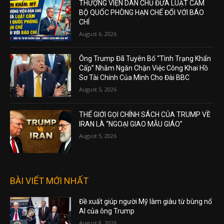
THƯỢNG VIỆN DÂN CHỦ ĐƯA LUẬT CẤM
BỘ QUỐC PHÒNG HẠN CHẾ ĐỐI VỚI BÁO
CHÍ
August 6, 2026
Ông Trump Đã Tuyên Bố “Tình Trạng Khẩn
Cấp” Nhằm Ngăn Chặn Việc Công Khai Hồ
Sơ Tài Chính Của Mình Cho Đài BBC
August 5, 2026
THẾ GIỚI GỌI CHÍNH SÁCH CỦA TRUMP VỀ
IRAN LÀ “NGOẠI GIAO MẪU GIÁO”
August 5, 2026
BÀI VIẾT MỚI NHẤT
Đề xuất giúp người Mỹ làm giàu từ bùng nổ
AI của ông Trump
August 8, 2026