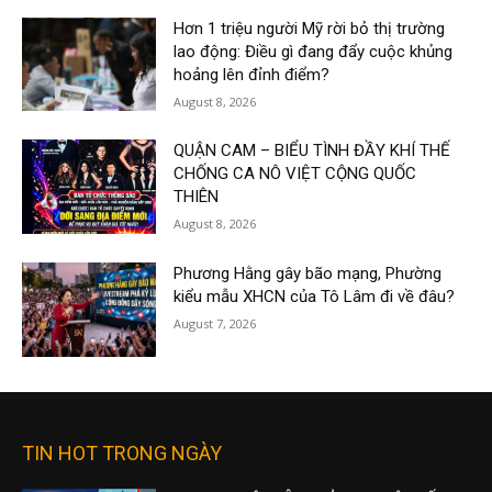
Hơn 1 triệu người Mỹ rời bỏ thị trường
lao động: Điều gì đang đẩy cuộc khủng
hoảng lên đỉnh điểm?
August 8, 2026
QUẬN CAM – BIỂU TÌNH ĐẦY KHÍ THẾ
CHỐNG CA NÔ VIỆT CỘNG QUỐC
THIÊN
August 8, 2026
Phương Hằng gây bão mạng, Phường
kiểu mẫu XHCN của Tô Lâm đi về đâu?
August 7, 2026
TIN HOT TRONG NGÀY