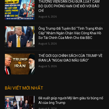
THƯỢNG VIỆN DÂN CHỦ ĐƯA LUẬT CẤM
BỘ QUỐC PHÒNG HẠN CHẾ ĐỐI VỚI BÁO
CHÍ
August 6, 2026
Ông Trump Đã Tuyên Bố “Tình Trạng Khẩn
Cấp” Nhằm Ngăn Chặn Việc Công Khai Hồ
Sơ Tài Chính Của Mình Cho Đài BBC
August 5, 2026
THẾ GIỚI GỌI CHÍNH SÁCH CỦA TRUMP VỀ
IRAN LÀ “NGOẠI GIAO MẪU GIÁO”
August 5, 2026
BÀI VIẾT MỚI NHẤT
Đề xuất giúp người Mỹ làm giàu từ bùng nổ
AI của ông Trump
August 8, 2026