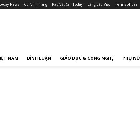
itoday News
Cõi Vĩnh Hằng
Rao Vặt Cali Today
Làng Báo Việt
Terms of Use
IỆT NAM
BÌNH LUẬN
GIÁO DỤC & CÔNG NGHỆ
PHỤ N