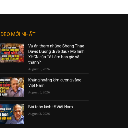
IDEO MỚI NHẤT
Vụ án tham nhũng Sheng Thao –
David Duong đi về đâu? Mô hình
XHCN của Tô Lâm bao giờ sẽ
thành?
August 5, 2026
Khủng hoảng kim cương vàng
Việt Nam
August 5, 2026
Bài toán kinh tế Việt Nam
August 3, 2026