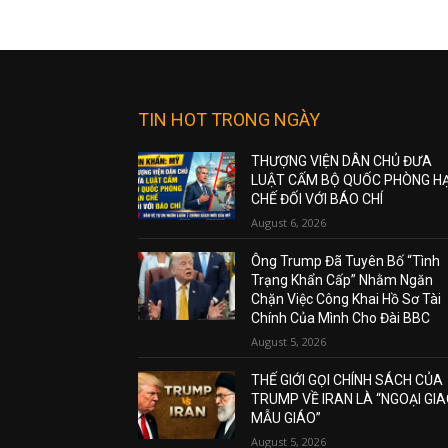
TIN HOT TRONG NGÀY
THƯỢNG VIỆN DÂN CHỦ ĐƯA
LUẬT CẤM BỘ QUỐC PHÒNG H
CHẾ ĐỐI VỚI BÁO CHÍ
August 6, 2026
Ông Trump Đã Tuyên Bố “Tình
Trạng Khẩn Cấp” Nhằm Ngăn
Chặn Việc Công Khai Hồ Sơ Tài
Chính Của Mình Cho Đài BBC
August 5, 2026
THẾ GIỚI GỌI CHÍNH SÁCH CỦA
TRUMP VỀ IRAN LÀ “NGOẠI GI
MẪU GIÁO”
August 5, 2026