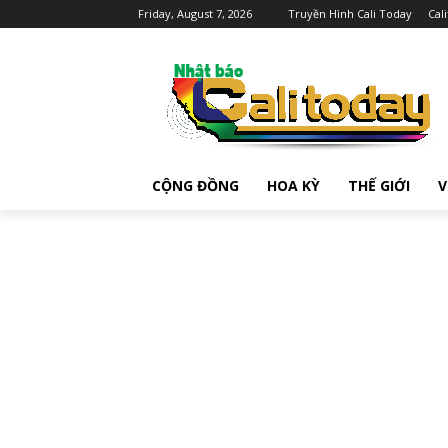
Friday, August 7, 2026
Truyền Hình Cali Today
Cal
CỘNG ĐỒNG
HOA KỲ
THẾ GIỚI
V