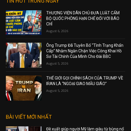
TIN HOT TRONG NGÀY
THƯỢNG VIỆN DÂN CHỦ ĐƯA LUẬT CẤM
BỘ QUỐC PHÒNG HẠN CHẾ ĐỐI VỚI BÁO
CHÍ
August 6, 2026
Ông Trump Đã Tuyên Bố “Tình Trạng Khẩn
Cấp” Nhằm Ngăn Chặn Việc Công Khai Hồ
Sơ Tài Chính Của Mình Cho Đài BBC
August 5, 2026
THẾ GIỚI GỌI CHÍNH SÁCH CỦA TRUMP VỀ
IRAN LÀ “NGOẠI GIAO MẪU GIÁO”
August 5, 2026
BÀI VIẾT MỚI NHẤT
Đề xuất giúp người Mỹ làm giàu từ bùng nổ