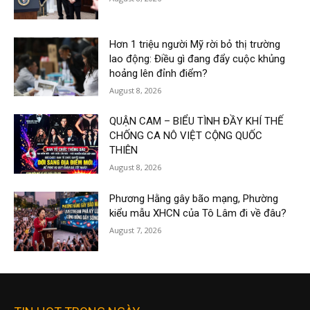
Hơn 1 triệu người Mỹ rời bỏ thị trường
lao động: Điều gì đang đẩy cuộc khủng
hoảng lên đỉnh điểm?
August 8, 2026
QUẬN CAM – BIỂU TÌNH ĐẦY KHÍ THẾ
CHỐNG CA NÔ VIỆT CỘNG QUỐC
THIÊN
August 8, 2026
Phương Hằng gây bão mạng, Phường
kiểu mẫu XHCN của Tô Lâm đi về đâu?
August 7, 2026