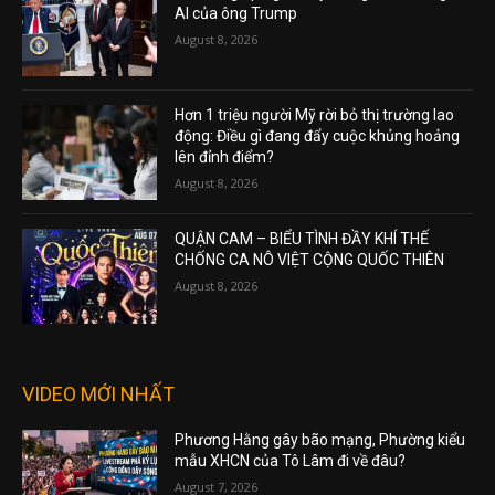
AI của ông Trump
August 8, 2026
Hơn 1 triệu người Mỹ rời bỏ thị trường lao
động: Điều gì đang đẩy cuộc khủng hoảng
lên đỉnh điểm?
August 8, 2026
QUẬN CAM – BIỂU TÌNH ĐẦY KHÍ THẾ
CHỐNG CA NÔ VIỆT CỘNG QUỐC THIÊN
August 8, 2026
VIDEO MỚI NHẤT
Phương Hằng gây bão mạng, Phường kiểu
mẫu XHCN của Tô Lâm đi về đâu?
August 7, 2026